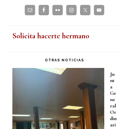
web
Solicita hacerte hermano
OTRAS NOTICIAS
Ju
nt
a
Ge
ne
ral
Or
din
ari