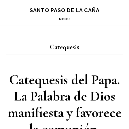
Saltar
Saltar
Saltar
S
SANTO PASO DE LA CAÑA
OF
a
al
a
C
MENU
la
contenido
la
navegación
principal
barra
Catequesis
principal
lateral
principal
Catequesis del Papa.
La Palabra de Dios
manifiesta y favorece