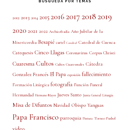
BÚSQUEDA POR TEMAS
2017
2018
2019
2016
2015
2013
2012
2014
2020
2021
2022
Año Jubilar de la
Archicofradía
Besapié
Misericordia
Catedral de Cuenca
cartel
Catedral
Cinco Llagas
Catequesis
Coronavirus
Corpus Christi
Cultos
Cuaresma
Cátedra
Cultos Cuaresmales
El Papa
fallecimiento
Gonzalez Francés
exposición
fotografía
Formación Litúrgica
Función
Funeral
Jueves Santo
Hermandad
Liturgia
Hermano Mayor
Junta General
Misa de Difuntos
Obispo Yanguas
Navidad
Papa Francisco
parroquia
Torneo Futbol
Pintura
video