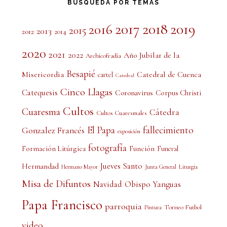
BÚSQUEDA POR TEMAS
2017
2018
2019
2016
2015
2013
2012
2014
2020
2021
2022
Año Jubilar de la
Archicofradía
Besapié
Misericordia
Catedral de Cuenca
cartel
Catedral
Cinco Llagas
Catequesis
Coronavirus
Corpus Christi
Cultos
Cuaresma
Cátedra
Cultos Cuaresmales
El Papa
fallecimiento
Gonzalez Francés
exposición
fotografía
Formación Litúrgica
Función
Funeral
Jueves Santo
Hermandad
Liturgia
Hermano Mayor
Junta General
Misa de Difuntos
Obispo Yanguas
Navidad
Papa Francisco
parroquia
Torneo Futbol
Pintura
video