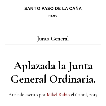
Saltar
Saltar
Saltar
S
SANTO PASO DE LA CAÑA
OF
a
al
a
C
MENU
la
contenido
la
navegación
principal
barra
Junta General
principal
lateral
principal
Aplazada la Junta
General Ordinaria.
Artículo escrito por
Mikel Rubio
el
6 abril, 2019