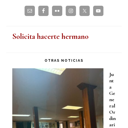
web
Solicita hacerte hermano
OTRAS NOTICIAS
Ju
nt
a
Ge
ne
ral
Or
din
ari