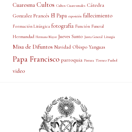
Cultos
Cuaresma
Cátedra
Cultos Cuaresmales
El Papa
fallecimiento
Gonzalez Francés
exposición
fotografía
Formación Litúrgica
Función
Funeral
Jueves Santo
Hermandad
Liturgia
Hermano Mayor
Junta General
Misa de Difuntos
Obispo Yanguas
Navidad
Papa Francisco
parroquia
Torneo Futbol
Pintura
video