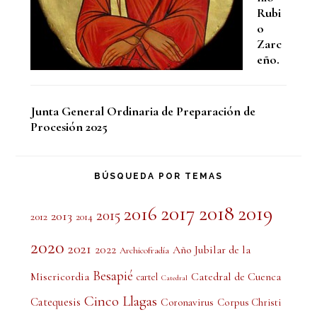
Rubi
o
Zarc
eño.
Junta General Ordinaria de Preparación de
Procesión 2025
BÚSQUEDA POR TEMAS
2017
2018
2019
2016
2015
2013
2012
2014
2020
2021
2022
Año Jubilar de la
Archicofradía
Besapié
Misericordia
Catedral de Cuenca
cartel
Catedral
Cinco Llagas
Catequesis
Coronavirus
Corpus Christi