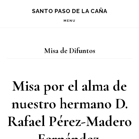
Saltar
Saltar
Saltar
S
SANTO PASO DE LA CAÑA
OF
a
al
a
C
MENU
la
contenido
la
navegación
principal
barra
Misa de Difuntos
principal
lateral
principal
Misa por el alma de
nuestro hermano D.
Rafael Pérez-Madero