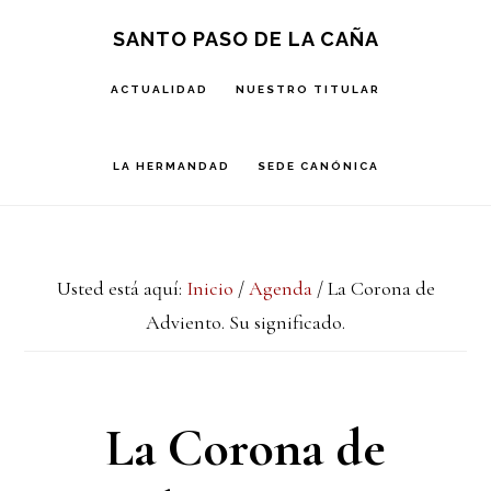
Saltar
Saltar
Saltar
S
SANTO PASO DE LA CAÑA
OF
a
al
a
C
ACTUALIDAD
NUESTRO TITULAR
la
contenido
la
navegación
principal
barra
LA HERMANDAD
SEDE CANÓNICA
principal
lateral
principal
Usted está aquí:
Inicio
/
Agenda
/
La Corona de
Adviento. Su significado.
La Corona de