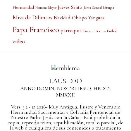
Jueves Santo
Hermandad
Liturgia
Hermano Mayor
Junta General
Misa de Difuntos
Obispo Yanguas
Navidad
Papa Francisco
parroquia
Torneo Futbol
Pintura
video
LAUS DEO
ANNO DOMINI NOSTRI IESU CHRISTI
MMXXII
Vers. 3.2 - © 2026- Muy Antigua, Ilustre y Venerable
Hermandad Sacramental y Cofradía Penitencial de
Nuestro Padre Jesús con la Caña - Está prohibida la
copia, reproducción, republicación, total o parcial, de
la web o cualquiera de sus contenidos o tratamiento