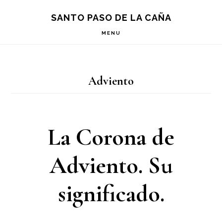
Saltar
Saltar
Saltar
S
SANTO PASO DE LA CAÑA
OF
a
al
a
C
MENU
la
contenido
la
navegación
principal
barra
Adviento
principal
lateral
principal
La Corona de
Adviento. Su
significado.