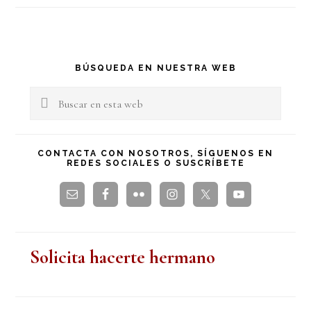
Barra
BÚSQUEDA EN NUESTRA WEB
lateral
Buscar
en
principal
esta
CONTACTA CON NOSOTROS, SÍGUENOS EN
REDES SOCIALES O SUSCRÍBETE
web
Solicita hacerte hermano