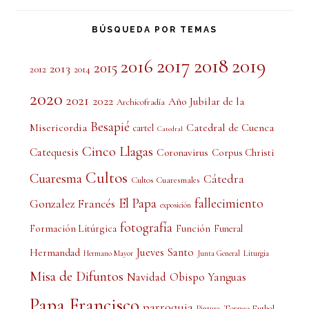
BÚSQUEDA POR TEMAS
2017
2018
2019
2016
2015
2013
2012
2014
2020
2021
2022
Año Jubilar de la
Archicofradía
Besapié
Misericordia
Catedral de Cuenca
cartel
Catedral
Cinco Llagas
Catequesis
Coronavirus
Corpus Christi
Cultos
Cuaresma
Cátedra
Cultos Cuaresmales
El Papa
fallecimiento
Gonzalez Francés
exposición
fotografía
Formación Litúrgica
Función
Funeral
Jueves Santo
Hermandad
Liturgia
Hermano Mayor
Junta General
Misa de Difuntos
Obispo Yanguas
Navidad
Papa Francisco
parroquia
Torneo Futbol
Pintura