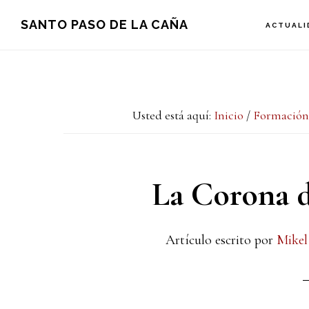
Saltar
Saltar
Saltar
SANTO PASO DE LA CAÑA
ACTUALI
a
al
a
la
contenido
la
navegación
principal
barra
Usted está aquí:
Inicio
/
Formación 
principal
lateral
principal
La Corona d
Artículo escrito por
Mikel