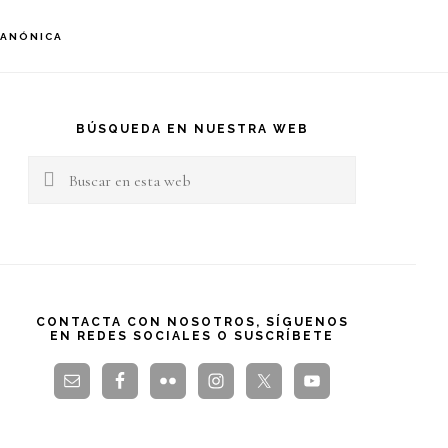
S
CANÓNICA
OF
C
arra
teral
BÚSQUEDA EN NUESTRA WEB
Buscar
rincipal
en
esta
web
CONTACTA CON NOSOTROS, SÍGUENOS
EN REDES SOCIALES O SUSCRÍBETE