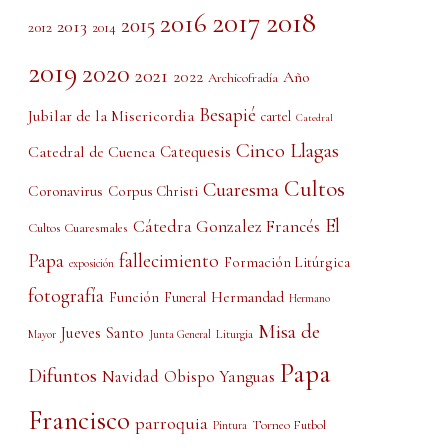
2017
2018
2016
2015
2013
2012
2014
2019
2020
2021
2022
Año
Archicofradía
Besapié
Jubilar de la Misericordia
cartel
Catedral
Cinco Llagas
Catedral de Cuenca
Catequesis
Cultos
Cuaresma
Coronavirus
Corpus Christi
El
Cátedra Gonzalez Francés
Cultos Cuaresmales
Papa
fallecimiento
Formación Litúrgica
exposición
fotografía
Función
Hermandad
Funeral
Hermano
Misa de
Jueves Santo
Liturgia
Mayor
Junta General
Papa
Difuntos
Obispo Yanguas
Navidad
Francisco
parroquia
Torneo Futbol
Pintura