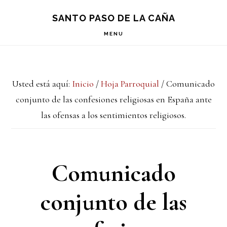
Saltar
Saltar
Saltar
S
SANTO PASO DE LA CAÑA
OF
a
al
a
C
MENU
la
contenido
la
navegación
principal
barra
Usted está aquí:
Inicio
/
Hoja Parroquial
/
Comunicado
principal
lateral
conjunto de las confesiones religiosas en España ante
principal
las ofensas a los sentimientos religiosos.
Comunicado
conjunto de las