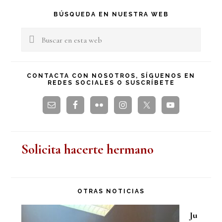
Barra
BÚSQUEDA EN NUESTRA WEB
lateral
Buscar
en
principal
esta
CONTACTA CON NOSOTROS, SÍGUENOS EN
REDES SOCIALES O SUSCRÍBETE
web
Solicita hacerte hermano
OTRAS NOTICIAS
Ju