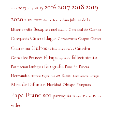
2017
2018
2019
2016
2015
2013
2012
2014
2020
2021
2022
Año Jubilar de la
Archicofradía
Besapié
Misericordia
Catedral de Cuenca
cartel
Catedral
Cinco Llagas
Catequesis
Coronavirus
Corpus Christi
Cultos
Cuaresma
Cátedra
Cultos Cuaresmales
El Papa
fallecimiento
Gonzalez Francés
exposición
fotografía
Formación Litúrgica
Función
Funeral
Jueves Santo
Hermandad
Liturgia
Hermano Mayor
Junta General
Misa de Difuntos
Obispo Yanguas
Navidad
Papa Francisco
parroquia
Torneo Futbol
Pintura
video