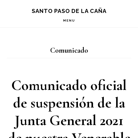
Saltar
Saltar
Saltar
S
SANTO PASO DE LA CAÑA
OF
a
al
a
C
MENU
la
contenido
la
navegación
principal
barra
Comunicado
principal
lateral
principal
Comunicado oficial
de suspensión de la
Junta General 2021