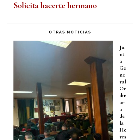
Solicita hacerte hermano
OTRAS NOTICIAS
Ju
nt
a
Ge
ne
ral
Or
din
ari
a
de
la
He
rm