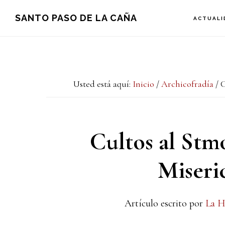
Saltar
Saltar
Saltar
SANTO PASO DE LA CAÑA
ACTUALI
a
al
a
la
contenido
la
navegación
principal
barra
Usted está aquí:
Inicio
/
Archicofradía
/
C
principal
lateral
principal
Cultos al Stmo
Miseric
Artículo escrito por
La H