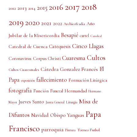
2017
2018
2016
2015
2013
2012
2014
2019
2020
2021
2022
Año
Archicofradía
Besapié
Jubilar de la Misericordia
cartel
Catedral
Cinco Llagas
Catedral de Cuenca
Catequesis
Cultos
Cuaresma
Coronavirus
Corpus Christi
El
Cátedra Gonzalez Francés
Cultos Cuaresmales
Papa
fallecimiento
Formación Litúrgica
exposición
fotografía
Función
Hermandad
Funeral
Hermano
Misa de
Jueves Santo
Liturgia
Mayor
Junta General
Papa
Difuntos
Obispo Yanguas
Navidad
Francisco
parroquia
Torneo Futbol
Pintura