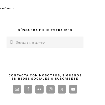
S
CANÓNICA
OF
C
arra
teral
BÚSQUEDA EN NUESTRA WEB
Buscar
rincipal
en
esta
web
CONTACTA CON NOSOTROS, SÍGUENOS
EN REDES SOCIALES O SUSCRÍBETE