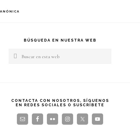
S
CANÓNICA
OF
C
arra
teral
BÚSQUEDA EN NUESTRA WEB
Buscar
rincipal
en
esta
web
CONTACTA CON NOSOTROS, SÍGUENOS
EN REDES SOCIALES O SUSCRÍBETE