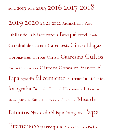
2017
2018
2016
2015
2013
2012
2014
2019
2020
2021
2022
Año
Archicofradía
Besapié
Jubilar de la Misericordia
cartel
Catedral
Cinco Llagas
Catedral de Cuenca
Catequesis
Cultos
Cuaresma
Coronavirus
Corpus Christi
El
Cátedra Gonzalez Francés
Cultos Cuaresmales
Papa
fallecimiento
Formación Litúrgica
exposición
fotografía
Función
Hermandad
Funeral
Hermano
Misa de
Jueves Santo
Liturgia
Mayor
Junta General
Papa
Difuntos
Obispo Yanguas
Navidad
Francisco
parroquia
Torneo Futbol
Pintura