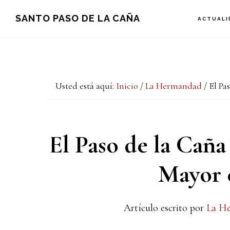
Saltar
Saltar
Saltar
SANTO PASO DE LA CAÑA
ACTUALI
a
al
a
la
contenido
la
navegación
principal
barra
Usted está aquí:
Inicio
/
La Hermandad
/
El Pas
principal
lateral
principal
El Paso de la Caña
Mayor e
Artículo escrito por
La H