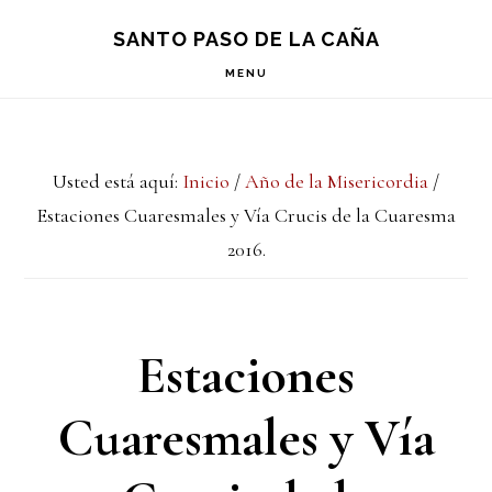
Saltar
Saltar
Saltar
S
SANTO PASO DE LA CAÑA
OF
a
al
a
C
MENU
la
contenido
la
navegación
principal
barra
Usted está aquí:
Inicio
/
Año de la Misericordia
/
principal
lateral
Estaciones Cuaresmales y Vía Crucis de la Cuaresma
principal
2016.
Estaciones
Cuaresmales y Vía