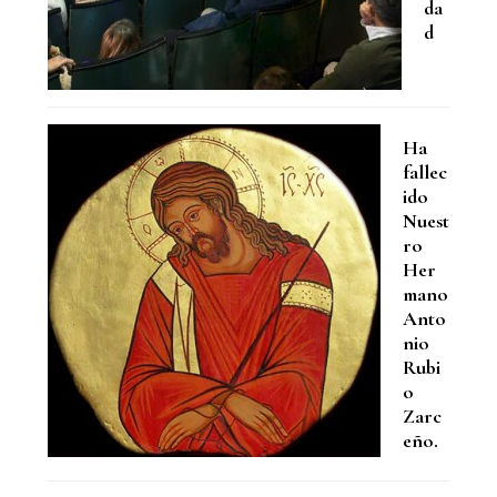
da
d
Ha
fallec
ido
Nuest
ro
Her
mano
Anto
nio
Rubi
o
Zarc
eño.