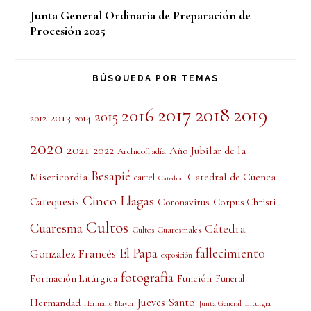
Junta General Ordinaria de Preparación de
Procesión 2025
BÚSQUEDA POR TEMAS
2017
2018
2019
2016
2015
2013
2012
2014
2020
2021
2022
Año Jubilar de la
Archicofradía
Besapié
Misericordia
Catedral de Cuenca
cartel
Catedral
Cinco Llagas
Catequesis
Coronavirus
Corpus Christi
Cultos
Cuaresma
Cátedra
Cultos Cuaresmales
El Papa
fallecimiento
Gonzalez Francés
exposición
fotografía
Formación Litúrgica
Función
Funeral
Jueves Santo
Hermandad
Liturgia
Hermano Mayor
Junta General