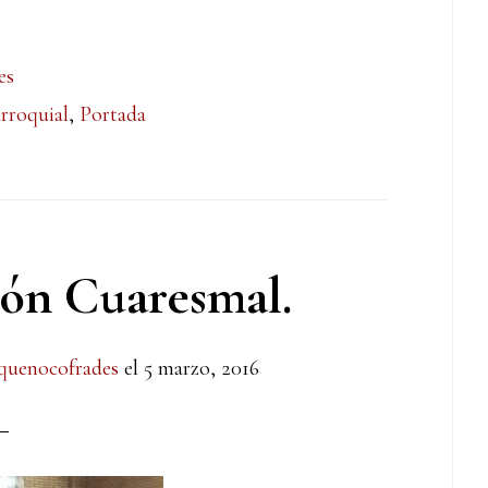
es
rroquial
,
Portada
ión Cuaresmal.
quenocofrades
el
5 marzo, 2016