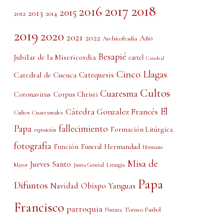
2017
2018
2016
2015
2013
2012
2014
2019
2020
2021
2022
Año
Archicofradía
Besapié
Jubilar de la Misericordia
cartel
Catedral
Cinco Llagas
Catedral de Cuenca
Catequesis
Cultos
Cuaresma
Coronavirus
Corpus Christi
El
Cátedra Gonzalez Francés
Cultos Cuaresmales
Papa
fallecimiento
Formación Litúrgica
exposición
fotografía
Función
Hermandad
Funeral
Hermano
Misa de
Jueves Santo
Liturgia
Mayor
Junta General
Papa
Difuntos
Obispo Yanguas
Navidad
Francisco
parroquia
Torneo Futbol
Pintura