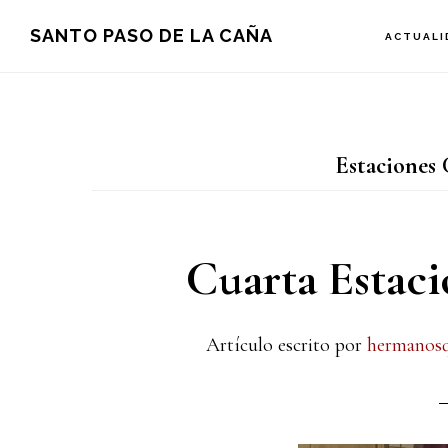
Saltar
Saltar
Saltar
SANTO PASO DE LA CAÑA
ACTUALI
a
al
a
la
contenido
la
navegación
principal
barra
Estaciones 
principal
lateral
principal
Cuarta Estaci
Artículo escrito por
hermanosq