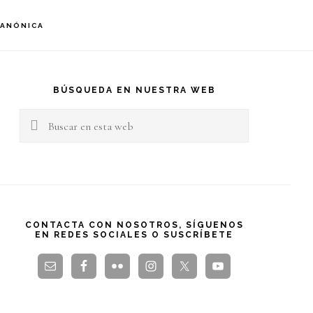
S
CANÓNICA
OF
C
arra
teral
BÚSQUEDA EN NUESTRA WEB
Buscar
rincipal
en
esta
web
CONTACTA CON NOSOTROS, SÍGUENOS
EN REDES SOCIALES O SUSCRÍBETE