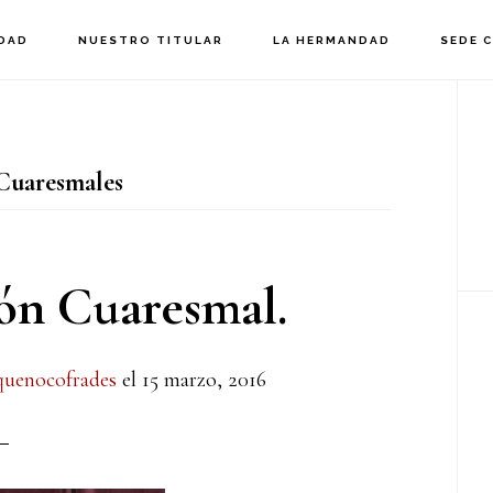
DAD
NUESTRO TITULAR
LA HERMANDAD
SEDE 
B
la
Cuaresmales
p
ón Cuaresmal.
uenocofrades
el
15 marzo, 2016