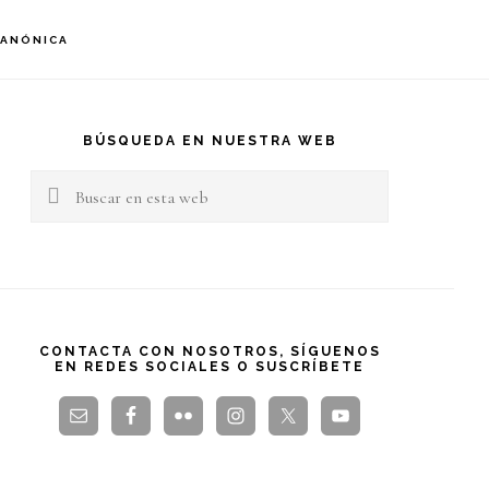
S
CANÓNICA
OF
C
arra
teral
BÚSQUEDA EN NUESTRA WEB
Buscar
rincipal
en
esta
web
CONTACTA CON NOSOTROS, SÍGUENOS
EN REDES SOCIALES O SUSCRÍBETE