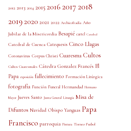
2017
2018
2016
2015
2013
2012
2014
2019
2020
2021
2022
Año
Archicofradía
Besapié
Jubilar de la Misericordia
cartel
Catedral
Cinco Llagas
Catedral de Cuenca
Catequesis
Cultos
Cuaresma
Coronavirus
Corpus Christi
El
Cátedra Gonzalez Francés
Cultos Cuaresmales
Papa
fallecimiento
Formación Litúrgica
exposición
fotografía
Función
Hermandad
Funeral
Hermano
Misa de
Jueves Santo
Liturgia
Mayor
Junta General
Papa
Difuntos
Obispo Yanguas
Navidad
Francisco
parroquia
Torneo Futbol
Pintura