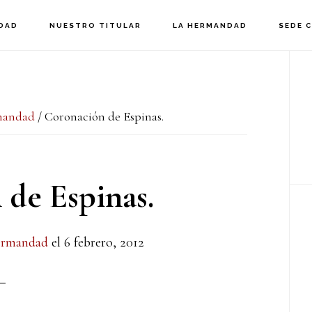
DAD
NUESTRO TITULAR
LA HERMANDAD
SEDE 
B
la
mandad
/
Coronación de Espinas.
p
de Espinas.
ermandad
el
6 febrero, 2012