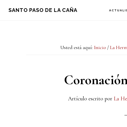
Saltar
Saltar
Saltar
SANTO PASO DE LA CAÑA
ACTUALI
a
al
a
la
contenido
la
navegación
principal
barra
Usted está aquí:
Inicio
/
La Her
principal
lateral
principal
Coronación 
Artículo escrito por
La H