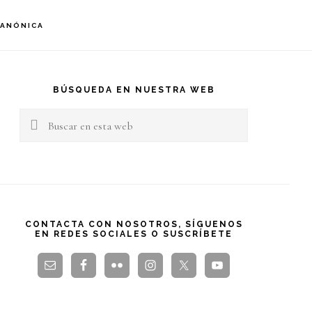
S
CANÓNICA
OF
C
arra
teral
BÚSQUEDA EN NUESTRA WEB
Buscar
rincipal
en
esta
web
CONTACTA CON NOSOTROS, SÍGUENOS
EN REDES SOCIALES O SUSCRÍBETE