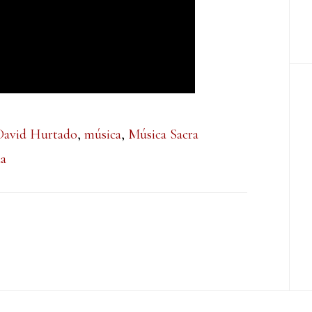
David Hurtado
,
música
,
Música Sacra
da