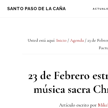
Saltar
Saltar
Saltar
SANTO PASO DE LA CAÑA
ACTUALI
a
al
a
la
contenido
la
navegación
principal
barra
Usted está aquí:
Inicio
/
Agenda
/
23 de Febrer
principal
lateral
Factu
principal
23 de Febrero est
música sacra Chr
Artículo escrito por
Mike