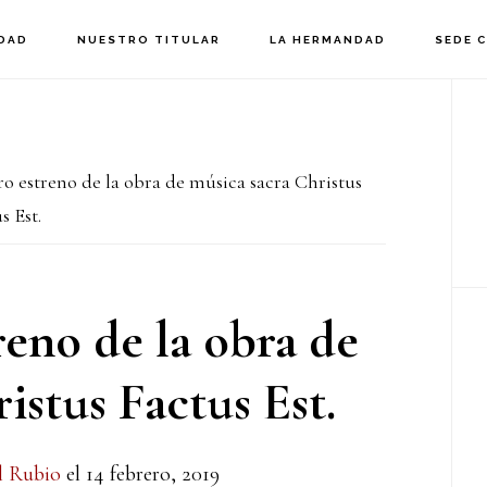
DAD
NUESTRO TITULAR
LA HERMANDAD
SEDE 
B
la
o estreno de la obra de música sacra Christus
p
s Est.
reno de la obra de
istus Factus Est.
l Rubio
el
14 febrero, 2019