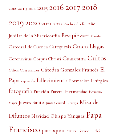
2017
2018
2016
2015
2013
2012
2014
2019
2020
2021
2022
Año
Archicofradía
Besapié
Jubilar de la Misericordia
cartel
Catedral
Cinco Llagas
Catedral de Cuenca
Catequesis
Cultos
Cuaresma
Coronavirus
Corpus Christi
El
Cátedra Gonzalez Francés
Cultos Cuaresmales
Papa
fallecimiento
Formación Litúrgica
exposición
fotografía
Función
Hermandad
Funeral
Hermano
Misa de
Jueves Santo
Liturgia
Mayor
Junta General
Papa
Difuntos
Obispo Yanguas
Navidad
Francisco
parroquia
Torneo Futbol
Pintura