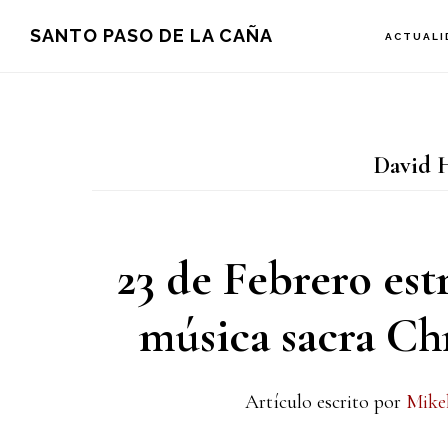
Saltar
Saltar
Saltar
SANTO PASO DE LA CAÑA
ACTUALI
a
al
a
la
contenido
la
navegación
principal
barra
David 
principal
lateral
principal
23 de Febrero est
música sacra Chr
Artículo escrito por
Mike