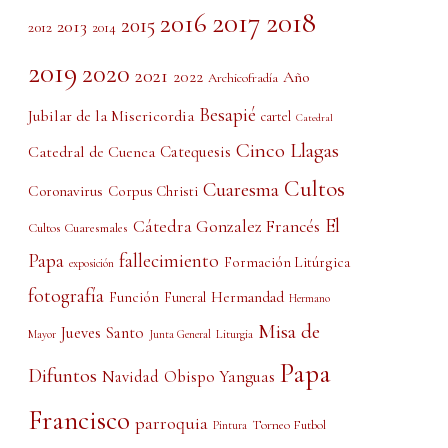
2017
2018
2016
2015
2013
2012
2014
2019
2020
2021
2022
Año
Archicofradía
Besapié
Jubilar de la Misericordia
cartel
Catedral
Cinco Llagas
Catedral de Cuenca
Catequesis
Cultos
Cuaresma
Coronavirus
Corpus Christi
El
Cátedra Gonzalez Francés
Cultos Cuaresmales
Papa
fallecimiento
Formación Litúrgica
exposición
fotografía
Función
Hermandad
Funeral
Hermano
Misa de
Jueves Santo
Liturgia
Mayor
Junta General
Papa
Difuntos
Obispo Yanguas
Navidad
Francisco
parroquia
Torneo Futbol
Pintura