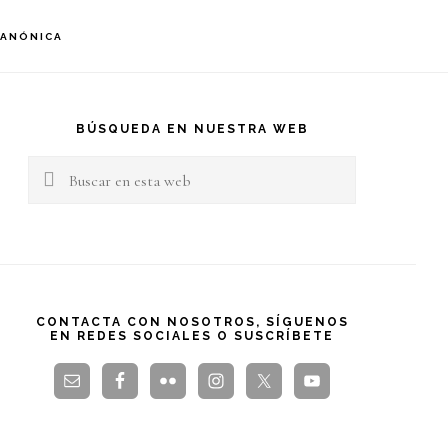
S
CANÓNICA
OF
C
arra
teral
BÚSQUEDA EN NUESTRA WEB
Buscar
rincipal
en
esta
web
CONTACTA CON NOSOTROS, SÍGUENOS
EN REDES SOCIALES O SUSCRÍBETE