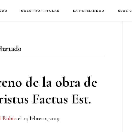
DAD
NUESTRO TITULAR
LA HERMANDAD
SEDE 
B
la
Hurtado
p
reno de la obra de
istus Factus Est.
l Rubio
el
14 febrero, 2019