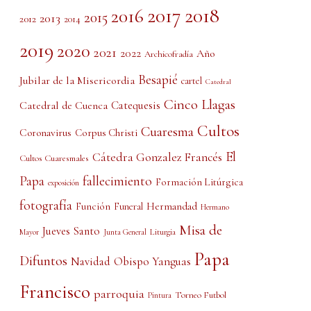
2017
2018
2016
2015
2013
2012
2014
2019
2020
2021
2022
Año
Archicofradía
Besapié
Jubilar de la Misericordia
cartel
Catedral
Cinco Llagas
Catedral de Cuenca
Catequesis
Cultos
Cuaresma
Coronavirus
Corpus Christi
El
Cátedra Gonzalez Francés
Cultos Cuaresmales
Papa
fallecimiento
Formación Litúrgica
exposición
fotografía
Función
Hermandad
Funeral
Hermano
Misa de
Jueves Santo
Liturgia
Mayor
Junta General
Papa
Difuntos
Obispo Yanguas
Navidad
Francisco
parroquia
Torneo Futbol
Pintura