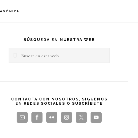
S
CANÓNICA
OF
C
arra
teral
BÚSQUEDA EN NUESTRA WEB
Buscar
rincipal
en
esta
web
CONTACTA CON NOSOTROS, SÍGUENOS
EN REDES SOCIALES O SUSCRÍBETE