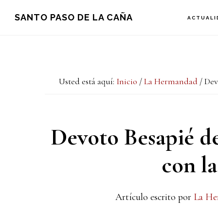
Saltar
Saltar
Saltar
SANTO PASO DE LA CAÑA
ACTUALI
a
al
a
la
contenido
la
navegación
principal
barra
Usted está aquí:
Inicio
/
La Hermandad
/
Devo
principal
lateral
principal
Devoto Besapié de
con la
Artículo escrito por
La He