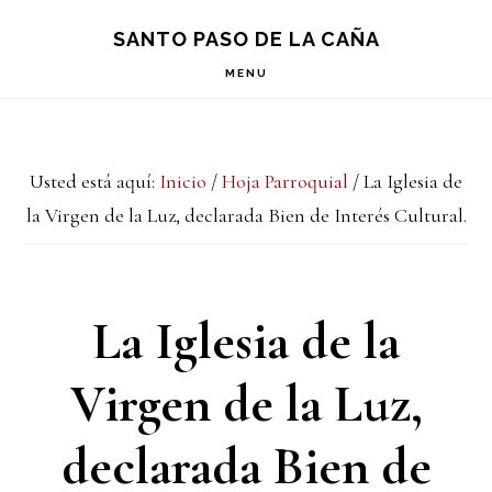
Saltar
Saltar
Saltar
S
SANTO PASO DE LA CAÑA
OF
a
al
a
C
MENU
la
contenido
la
navegación
principal
barra
Usted está aquí:
Inicio
/
Hoja Parroquial
/
La Iglesia de
principal
lateral
la Virgen de la Luz, declarada Bien de Interés Cultural.
principal
La Iglesia de la
Virgen de la Luz,
declarada Bien de