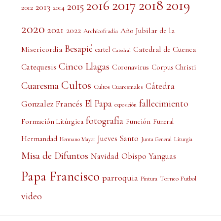
2017
2018
2019
2016
2015
2013
2012
2014
2020
2021
2022
Año Jubilar de la
Archicofradía
Besapié
Misericordia
Catedral de Cuenca
cartel
Catedral
Cinco Llagas
Catequesis
Coronavirus
Corpus Christi
Cultos
Cuaresma
Cátedra
Cultos Cuaresmales
El Papa
fallecimiento
Gonzalez Francés
exposición
fotografía
Formación Litúrgica
Función
Funeral
Jueves Santo
Hermandad
Liturgia
Hermano Mayor
Junta General
Misa de Difuntos
Obispo Yanguas
Navidad
Papa Francisco
parroquia
Torneo Futbol
Pintura
video