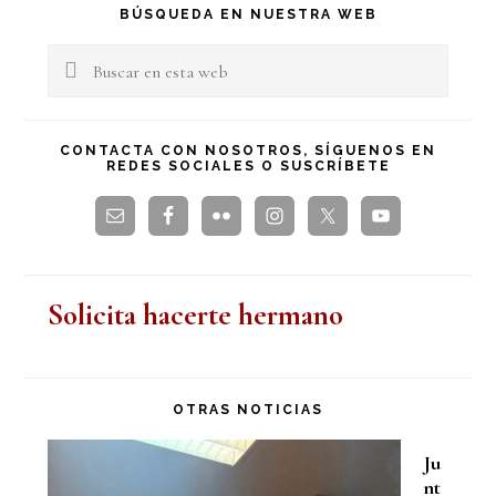
Barra
BÚSQUEDA EN NUESTRA WEB
lateral
Buscar
en
principal
esta
CONTACTA CON NOSOTROS, SÍGUENOS EN
REDES SOCIALES O SUSCRÍBETE
web
Solicita hacerte hermano
OTRAS NOTICIAS
Ju
nt