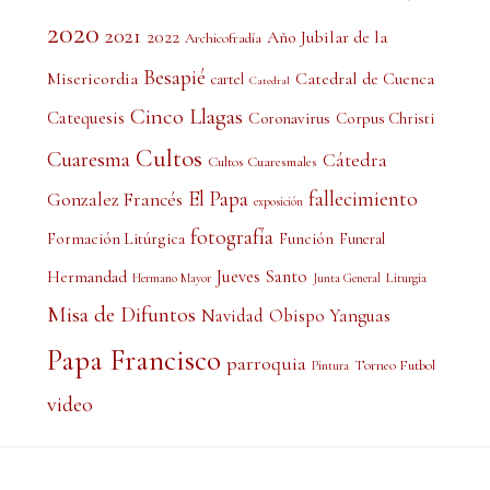
2020
2021
2022
Año Jubilar de la
Archicofradía
Besapié
Misericordia
Catedral de Cuenca
cartel
Catedral
Cinco Llagas
Catequesis
Coronavirus
Corpus Christi
Cultos
Cuaresma
Cátedra
Cultos Cuaresmales
El Papa
fallecimiento
Gonzalez Francés
exposición
fotografía
Formación Litúrgica
Función
Funeral
Jueves Santo
Hermandad
Liturgia
Hermano Mayor
Junta General
Misa de Difuntos
Obispo Yanguas
Navidad
Papa Francisco
parroquia
Torneo Futbol
Pintura
video