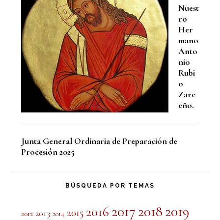
Nuest
ro
Her
mano
Anto
nio
Rubi
o
Zarc
eño.
Junta General Ordinaria de Preparación de
Procesión 2025
BÚSQUEDA POR TEMAS
2017
2018
2019
2016
2015
2013
2012
2014