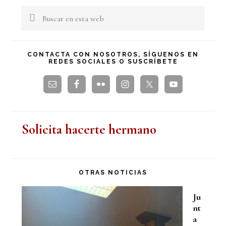
lateral
Buscar
en
principal
esta
CONTACTA CON NOSOTROS, SÍGUENOS EN
REDES SOCIALES O SUSCRÍBETE
web
Solicita hacerte hermano
OTRAS NOTICIAS
Ju
nt
a