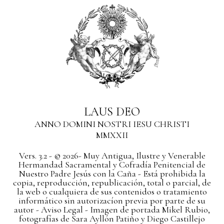
LAUS DEO
ANNO DOMINI NOSTRI IESU CHRISTI
MMXXII
Vers. 3.2 - © 2026- Muy Antigua, Ilustre y Venerable
Hermandad Sacramental y Cofradía Penitencial de
Nuestro Padre Jesús con la Caña - Está prohibida la
copia, reproducción, republicación, total o parcial, de
la web o cualquiera de sus contenidos o tratamiento
informático sin autorizacíon previa por parte de su
autor
- Aviso Legal -
Imagen de portada Mikel Rubio,
fotografías de Sara Ayllón Patiño y Diego Castillejo