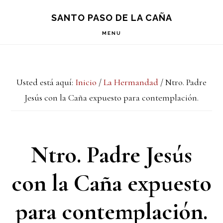
Saltar
Saltar
Saltar
S
SANTO PASO DE LA CAÑA
OF
a
al
a
C
MENU
la
contenido
la
navegación
principal
barra
Usted está aquí:
Inicio
/
La Hermandad
/
Ntro. Padre
principal
lateral
Jesús con la Caña expuesto para contemplación.
principal
Ntro. Padre Jesús
con la Caña expuesto
para contemplación.