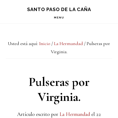
Saltar
Saltar
Saltar
S
SANTO PASO DE LA CAÑA
OF
a
al
a
C
MENU
la
contenido
la
navegación
principal
barra
Usted está aquí:
Inicio
/
La Hermandad
/
Pulseras por
principal
lateral
Virginia.
principal
Pulseras por
Virginia.
Artículo escrito por
La Hermandad
el
22