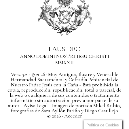
LAUS DEO
ANNO DOMINI NOSTRI IESU CHRISTI
MMXXII
Vers. 3.2 - © 2026- Muy Antigua, Ilustre y Venerable
Hermandad Sacramental y Cofradía Penitencial de
Nuestro Padre Jesús con la Caña - Está prohibida la
copia, reproducción, republicación, total o parcial, de
la web o cualquiera de sus contenidos o tratamiento
informático sin autorizacíon previa por parte de su
autor
- Aviso Legal -
Imagen de portada Mikel Rubio,
fotografías de Sara Ayllón Patiño y Diego Castillejo
© 2026 ·
Acceder
Política de Cookies