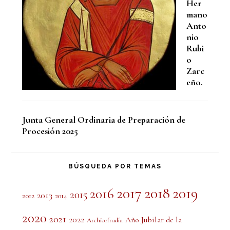
Her
mano
Anto
nio
Rubi
o
Zarc
eño.
Junta General Ordinaria de Preparación de
Procesión 2025
BÚSQUEDA POR TEMAS
2017
2018
2019
2016
2015
2013
2012
2014
2020
2021
2022
Año Jubilar de la
Archicofradía