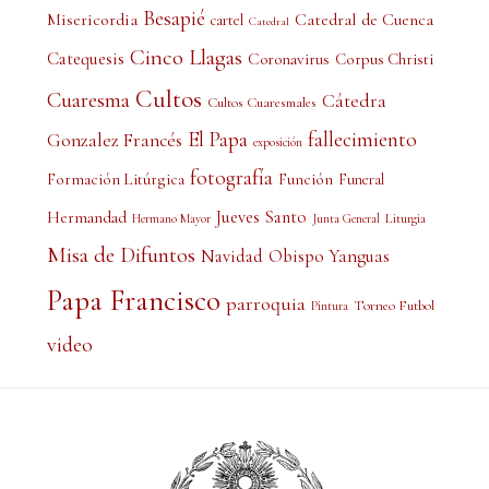
Besapié
Misericordia
Catedral de Cuenca
cartel
Catedral
Cinco Llagas
Catequesis
Coronavirus
Corpus Christi
Cultos
Cuaresma
Cátedra
Cultos Cuaresmales
El Papa
fallecimiento
Gonzalez Francés
exposición
fotografía
Formación Litúrgica
Función
Funeral
Jueves Santo
Hermandad
Liturgia
Hermano Mayor
Junta General
Misa de Difuntos
Obispo Yanguas
Navidad
Papa Francisco
parroquia
Torneo Futbol
Pintura
video