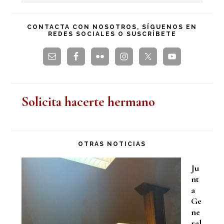
en
principal
esta
CONTACTA CON NOSOTROS, SÍGUENOS EN
REDES SOCIALES O SUSCRÍBETE
web
Solicita hacerte hermano
OTRAS NOTICIAS
Ju
nt
a
Ge
ne
ral