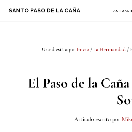
Saltar
Saltar
Saltar
SANTO PASO DE LA CAÑA
ACTUALI
a
al
a
la
contenido
la
navegación
principal
barra
Usted está aquí:
Inicio
/
La Hermandad
/
E
principal
lateral
principal
El Paso de la Caña
Sof
Artículo escrito por
Mik