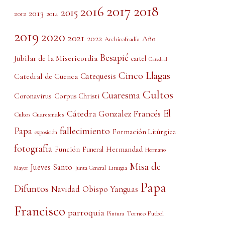
2017
2018
2016
2015
2013
2012
2014
2019
2020
2021
2022
Año
Archicofradía
Besapié
Jubilar de la Misericordia
cartel
Catedral
Cinco Llagas
Catedral de Cuenca
Catequesis
Cultos
Cuaresma
Coronavirus
Corpus Christi
El
Cátedra Gonzalez Francés
Cultos Cuaresmales
Papa
fallecimiento
Formación Litúrgica
exposición
fotografía
Función
Hermandad
Funeral
Hermano
Misa de
Jueves Santo
Liturgia
Mayor
Junta General
Papa
Difuntos
Obispo Yanguas
Navidad
Francisco
parroquia
Torneo Futbol
Pintura