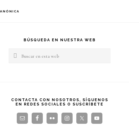
S
CANÓNICA
OF
C
arra
teral
BÚSQUEDA EN NUESTRA WEB
Buscar
rincipal
en
esta
web
CONTACTA CON NOSOTROS, SÍGUENOS
EN REDES SOCIALES O SUSCRÍBETE