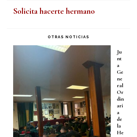
Solicita hacerte hermano
OTRAS NOTICIAS
Ju
nt
a
Ge
ne
ral
Or
din
ari
a
de
la
He