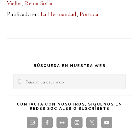
Vielba
,
Reina Sofía
Publicado en:
La Hermandad
,
Portada
Barra
BÚSQUEDA EN NUESTRA WEB
lateral
Buscar
en
principal
esta
CONTACTA CON NOSOTROS, SÍGUENOS EN
REDES SOCIALES O SUSCRÍBETE
web