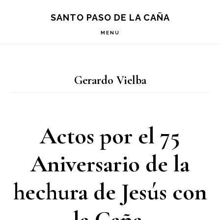
Saltar
Saltar
Saltar
S
SANTO PASO DE LA CAÑA
OF
a
al
a
C
MENU
la
contenido
la
navegación
principal
barra
Gerardo Vielba
principal
lateral
principal
Actos por el 75
Aniversario de la
hechura de Jesús con