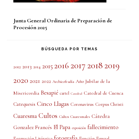
Junta General Ordinaria de Preparación de
Procesión 2025
BÚSQUEDA POR TEMAS
2017
2018
2019
2016
2015
2013
2012
2014
2020
2021
2022
Año Jubilar de la
Archicofradía
Besapié
Misericordia
Catedral de Cuenca
cartel
Catedral
Cinco Llagas
Catequesis
Coronavirus
Corpus Christi
Cultos
Cuaresma
Cátedra
Cultos Cuaresmales
El Papa
fallecimiento
Gonzalez Francés
exposición
fotografía
Formación Litúrgica
Función
Funeral