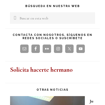
Barra
BÚSQUEDA EN NUESTRA WEB
lateral
Buscar
en
principal
esta
CONTACTA CON NOSOTROS, SÍGUENOS EN
REDES SOCIALES O SUSCRÍBETE
web
Solicita hacerte hermano
OTRAS NOTICIAS
Ju