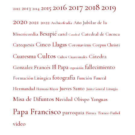
2017
2018
2019
2016
2015
2013
2012
2014
2020
2021
2022
Año Jubilar de la
Archicofradía
Besapié
Misericordia
Catedral de Cuenca
cartel
Catedral
Cinco Llagas
Catequesis
Coronavirus
Corpus Christi
Cultos
Cuaresma
Cátedra
Cultos Cuaresmales
El Papa
fallecimiento
Gonzalez Francés
exposición
fotografía
Formación Litúrgica
Función
Funeral
Jueves Santo
Hermandad
Liturgia
Hermano Mayor
Junta General
Misa de Difuntos
Obispo Yanguas
Navidad
Papa Francisco
parroquia
Torneo Futbol
Pintura
video