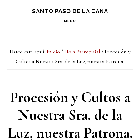
Saltar
Saltar
Saltar
S
SANTO PASO DE LA CAÑA
OF
a
al
a
C
MENU
la
contenido
la
navegación
principal
barra
Usted está aquí:
Inicio
/
Hoja Parroquial
/
Procesión y
principal
lateral
Cultos a Nuestra Sra. de la Luz, nuestra Patrona.
principal
Procesión y Cultos a
Nuestra Sra. de la
Luz, nuestra Patrona.