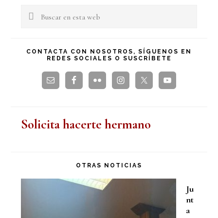
lateral
Buscar
en
principal
esta
CONTACTA CON NOSOTROS, SÍGUENOS EN
REDES SOCIALES O SUSCRÍBETE
web
Solicita hacerte hermano
OTRAS NOTICIAS
Ju
nt
a