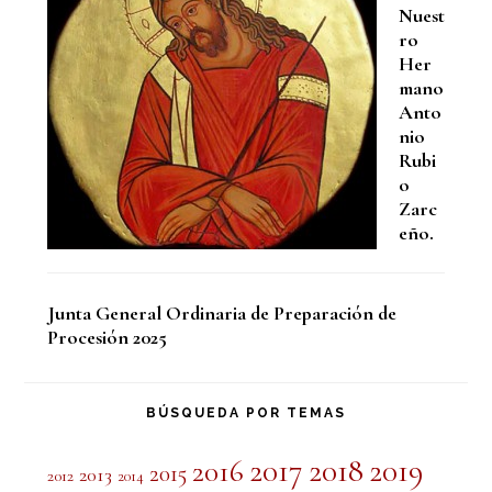
Nuest
ro
Her
mano
Anto
nio
Rubi
o
Zarc
eño.
Junta General Ordinaria de Preparación de
Procesión 2025
BÚSQUEDA POR TEMAS
2017
2018
2019
2016
2015
2013
2012
2014