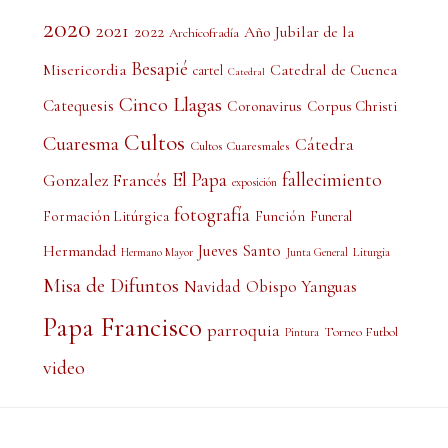
2020
2021
2022
Año Jubilar de la
Archicofradía
Besapié
Misericordia
Catedral de Cuenca
cartel
Catedral
Cinco Llagas
Catequesis
Coronavirus
Corpus Christi
Cultos
Cuaresma
Cátedra
Cultos Cuaresmales
El Papa
fallecimiento
Gonzalez Francés
exposición
fotografía
Formación Litúrgica
Función
Funeral
Jueves Santo
Hermandad
Liturgia
Hermano Mayor
Junta General
Misa de Difuntos
Obispo Yanguas
Navidad
Papa Francisco
parroquia
Torneo Futbol
Pintura
video