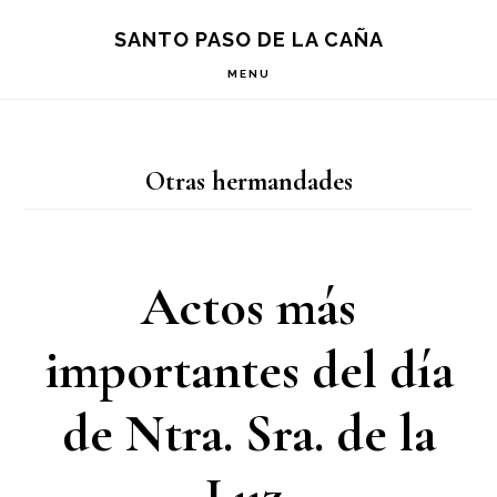
Saltar
Saltar
Saltar
S
SANTO PASO DE LA CAÑA
OF
a
al
a
C
MENU
la
contenido
la
navegación
principal
barra
Otras hermandades
principal
lateral
principal
Actos más
importantes del día
de Ntra. Sra. de la