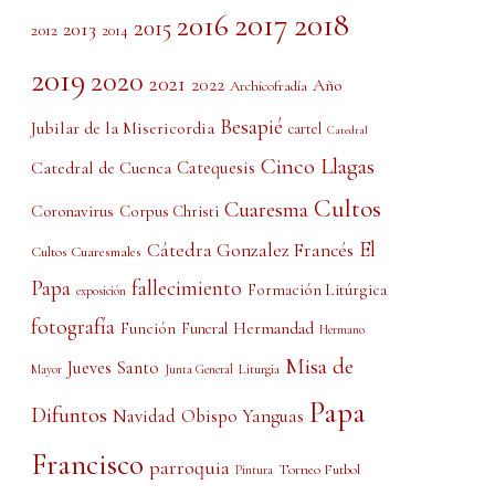
2017
2018
2016
2015
2013
2012
2014
2019
2020
2021
2022
Año
Archicofradía
Besapié
Jubilar de la Misericordia
cartel
Catedral
Cinco Llagas
Catedral de Cuenca
Catequesis
Cultos
Cuaresma
Coronavirus
Corpus Christi
El
Cátedra Gonzalez Francés
Cultos Cuaresmales
Papa
fallecimiento
Formación Litúrgica
exposición
fotografía
Función
Hermandad
Funeral
Hermano
Misa de
Jueves Santo
Liturgia
Mayor
Junta General
Papa
Difuntos
Obispo Yanguas
Navidad
Francisco
parroquia
Torneo Futbol
Pintura