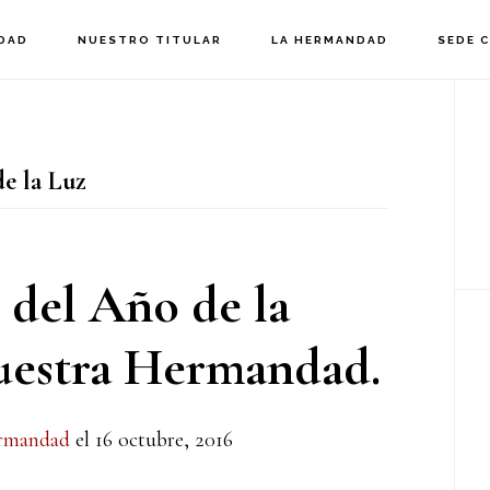
DAD
NUESTRO TITULAR
LA HERMANDAD
SEDE 
B
la
e la Luz
p
 del Año de la
uestra Hermandad.
rmandad
el
16 octubre, 2016