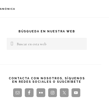
S
CANÓNICA
OF
C
arra
teral
BÚSQUEDA EN NUESTRA WEB
Buscar
rincipal
en
esta
web
CONTACTA CON NOSOTROS, SÍGUENOS
EN REDES SOCIALES O SUSCRÍBETE