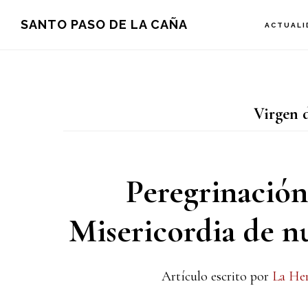
Saltar
Saltar
Saltar
SANTO PASO DE LA CAÑA
ACTUALI
a
al
a
la
contenido
la
navegación
principal
barra
Virgen d
principal
lateral
principal
Peregrinación
Misericordia de n
Artículo escrito por
La He