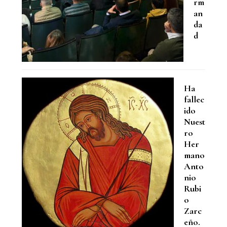
rm
an
da
d
Ha
fallec
ido
Nuest
ro
Her
mano
Anto
nio
Rubi
o
Zarc
eño.