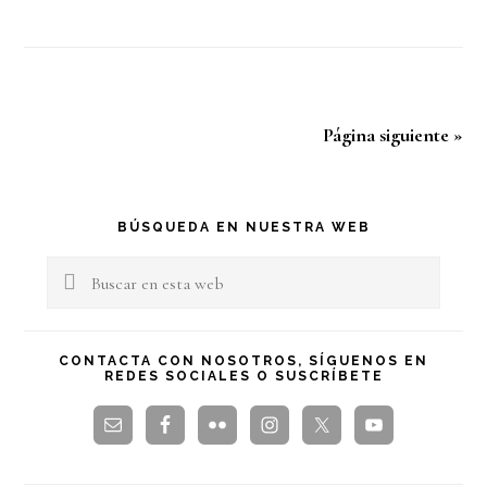
Página siguiente »
Barra
BÚSQUEDA EN NUESTRA WEB
lateral
Buscar
en
principal
esta
CONTACTA CON NOSOTROS, SÍGUENOS EN
REDES SOCIALES O SUSCRÍBETE
web