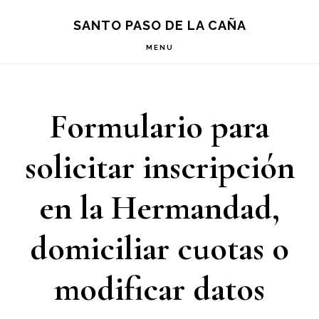
Saltar
Saltar
Saltar
S
SANTO PASO DE LA CAÑA
OF
a
al
a
C
MENU
la
contenido
la
navegación
principal
barra
Formulario para
principal
lateral
principal
solicitar inscripción
en la Hermandad,
domiciliar cuotas o
modificar datos