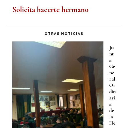
Solicita hacerte hermano
OTRAS NOTICIAS
Ju
nt
a
Ge
ne
ral
Or
din
ari
a
de
la
He