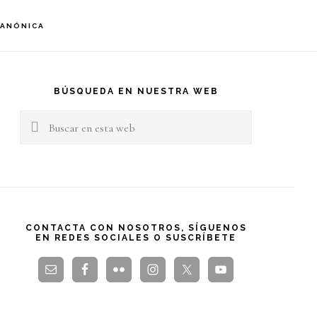
S
CANÓNICA
OF
C
arra
teral
BÚSQUEDA EN NUESTRA WEB
Buscar
rincipal
en
esta
web
CONTACTA CON NOSOTROS, SÍGUENOS
EN REDES SOCIALES O SUSCRÍBETE