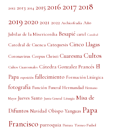
2017
2018
2016
2015
2013
2012
2014
2019
2020
2021
2022
Año
Archicofradía
Besapié
Jubilar de la Misericordia
cartel
Catedral
Cinco Llagas
Catedral de Cuenca
Catequesis
Cultos
Cuaresma
Coronavirus
Corpus Christi
El
Cátedra Gonzalez Francés
Cultos Cuaresmales
Papa
fallecimiento
Formación Litúrgica
exposición
fotografía
Función
Hermandad
Funeral
Hermano
Misa de
Jueves Santo
Liturgia
Mayor
Junta General
Papa
Difuntos
Obispo Yanguas
Navidad
Francisco
parroquia
Torneo Futbol
Pintura