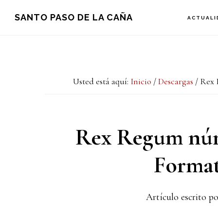
Saltar
Saltar
Saltar
SANTO PASO DE LA CAÑA
ACTUALI
a
al
a
la
contenido
la
navegación
principal
barra
Usted está aquí:
Inicio
/
Descargas
/
Rex R
principal
lateral
principal
Rex Regum núme
Format
Artículo escrito po