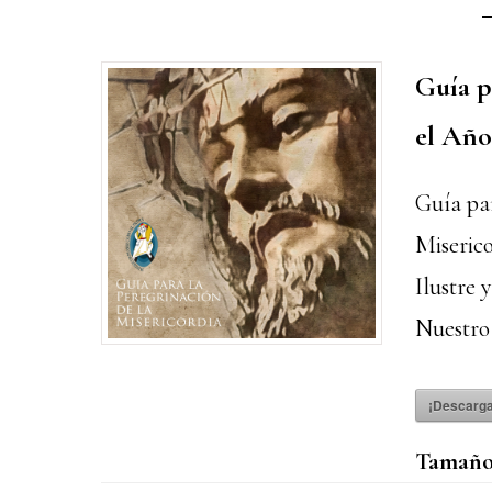
Guía p
el Año
Guía par
Miseric
Ilustre
Nuestro 
¡Descarga
Tamaño