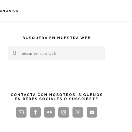
S
CANÓNICA
OF
C
arra
teral
BÚSQUEDA EN NUESTRA WEB
Buscar
rincipal
en
esta
web
CONTACTA CON NOSOTROS, SÍGUENOS
EN REDES SOCIALES O SUSCRÍBETE