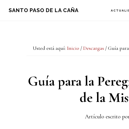
Saltar
Saltar
Saltar
SANTO PASO DE LA CAÑA
ACTUALI
a
al
a
la
contenido
la
navegación
principal
barra
Usted está aquí:
Inicio
/
Descargas
/
Guía para 
principal
lateral
principal
Guía para la Pereg
de la Mis
Artículo escrito po