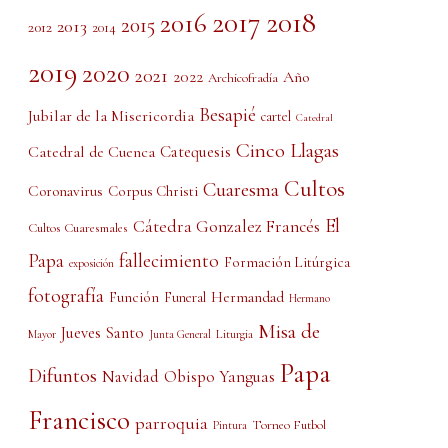
2017
2018
2016
2015
2013
2012
2014
2019
2020
2021
2022
Año
Archicofradía
Besapié
Jubilar de la Misericordia
cartel
Catedral
Cinco Llagas
Catedral de Cuenca
Catequesis
Cultos
Cuaresma
Coronavirus
Corpus Christi
El
Cátedra Gonzalez Francés
Cultos Cuaresmales
Papa
fallecimiento
Formación Litúrgica
exposición
fotografía
Función
Hermandad
Funeral
Hermano
Misa de
Jueves Santo
Liturgia
Mayor
Junta General
Papa
Difuntos
Obispo Yanguas
Navidad
Francisco
parroquia
Torneo Futbol
Pintura