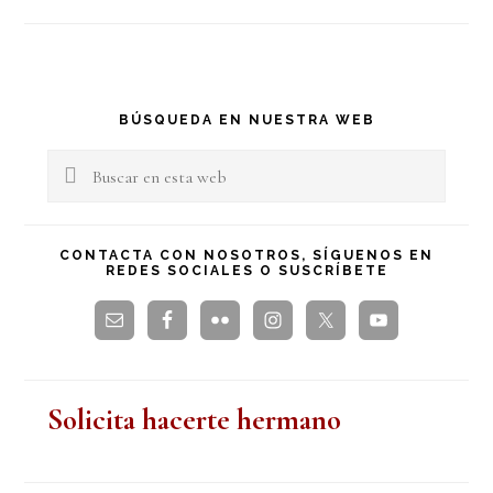
Barra
BÚSQUEDA EN NUESTRA WEB
lateral
Buscar
en
principal
esta
CONTACTA CON NOSOTROS, SÍGUENOS EN
REDES SOCIALES O SUSCRÍBETE
web
Solicita hacerte hermano