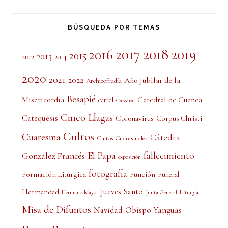
BÚSQUEDA POR TEMAS
2017
2018
2019
2016
2015
2013
2012
2014
2020
2021
2022
Año Jubilar de la
Archicofradía
Besapié
Misericordia
Catedral de Cuenca
cartel
Catedral
Cinco Llagas
Catequesis
Coronavirus
Corpus Christi
Cultos
Cuaresma
Cátedra
Cultos Cuaresmales
El Papa
fallecimiento
Gonzalez Francés
exposición
fotografía
Formación Litúrgica
Función
Funeral
Jueves Santo
Hermandad
Liturgia
Hermano Mayor
Junta General
Misa de Difuntos
Obispo Yanguas
Navidad