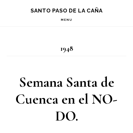
Saltar
Saltar
Saltar
S
SANTO PASO DE LA CAÑA
OF
a
al
a
C
MENU
la
contenido
la
navegación
principal
barra
1948
principal
lateral
principal
Semana Santa de
Cuenca en el NO-
DO.