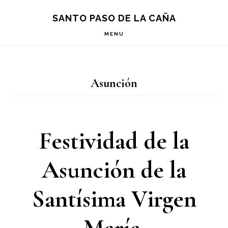
Saltar
Saltar
Saltar
S
SANTO PASO DE LA CAÑA
OF
a
al
a
C
MENU
la
contenido
la
navegación
principal
barra
Asunción
principal
lateral
principal
Festividad de la
Asunción de la
Santísima Virgen