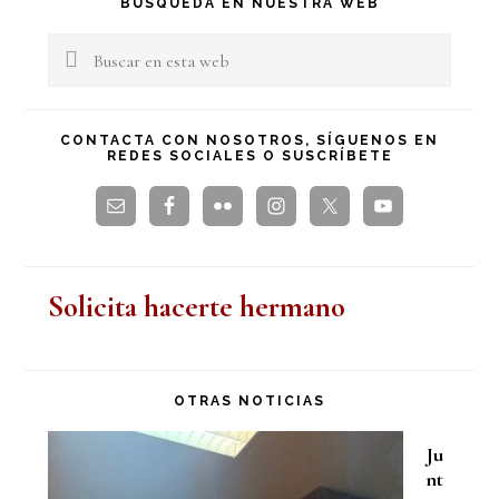
BÚSQUEDA EN NUESTRA WEB
lateral
Buscar
en
principal
esta
CONTACTA CON NOSOTROS, SÍGUENOS EN
REDES SOCIALES O SUSCRÍBETE
web
Solicita hacerte hermano
OTRAS NOTICIAS
Ju
nt