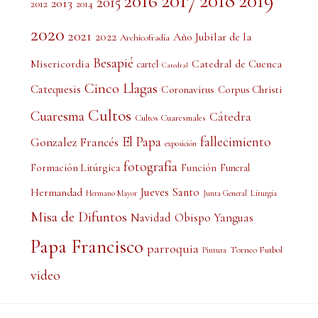
2017
2018
2019
2016
2015
2013
2012
2014
2020
2021
2022
Año Jubilar de la
Archicofradía
Besapié
Misericordia
Catedral de Cuenca
cartel
Catedral
Cinco Llagas
Catequesis
Coronavirus
Corpus Christi
Cultos
Cuaresma
Cátedra
Cultos Cuaresmales
El Papa
fallecimiento
Gonzalez Francés
exposición
fotografía
Formación Litúrgica
Función
Funeral
Jueves Santo
Hermandad
Liturgia
Hermano Mayor
Junta General
Misa de Difuntos
Obispo Yanguas
Navidad
Papa Francisco
parroquia
Torneo Futbol
Pintura
video