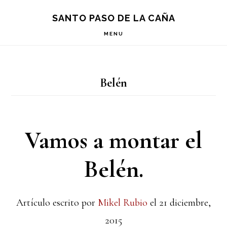
Saltar
Saltar
Saltar
S
SANTO PASO DE LA CAÑA
OF
a
al
a
C
MENU
la
contenido
la
navegación
principal
barra
Belén
principal
lateral
principal
Vamos a montar el
Belén.
Artículo escrito por
Mikel Rubio
el
21 diciembre,
2015