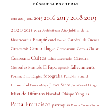
BÚSQUEDA POR TEMAS
2017
2018
2019
2016
2015
2013
2012
2014
2020
2021
2022
Año Jubilar de la
Archicofradía
Besapié
Misericordia
Catedral de Cuenca
cartel
Catedral
Cinco Llagas
Catequesis
Coronavirus
Corpus Christi
Cultos
Cuaresma
Cátedra
Cultos Cuaresmales
El Papa
fallecimiento
Gonzalez Francés
exposición
fotografía
Formación Litúrgica
Función
Funeral
Jueves Santo
Hermandad
Liturgia
Hermano Mayor
Junta General
Misa de Difuntos
Obispo Yanguas
Navidad
Papa Francisco
parroquia
Torneo Futbol
Pintura