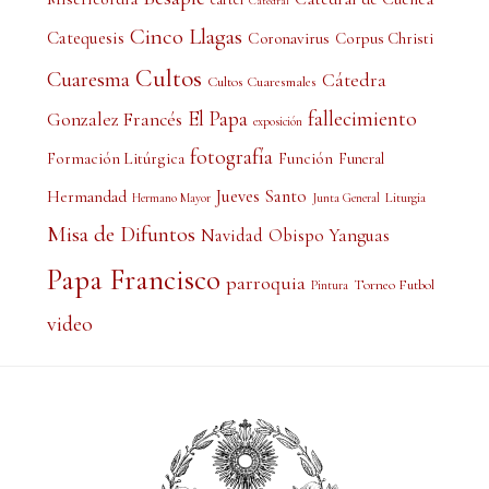
Catedral
Cinco Llagas
Catequesis
Coronavirus
Corpus Christi
Cultos
Cuaresma
Cátedra
Cultos Cuaresmales
El Papa
fallecimiento
Gonzalez Francés
exposición
fotografía
Formación Litúrgica
Función
Funeral
Jueves Santo
Hermandad
Liturgia
Hermano Mayor
Junta General
Misa de Difuntos
Obispo Yanguas
Navidad
Papa Francisco
parroquia
Torneo Futbol
Pintura
video