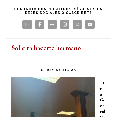
principal
esta
CONTACTA CON NOSOTROS, SÍGUENOS EN
REDES SOCIALES O SUSCRÍBETE
web
Solicita hacerte hermano
OTRAS NOTICIAS
Ju
nt
a
Ge
ne
ral