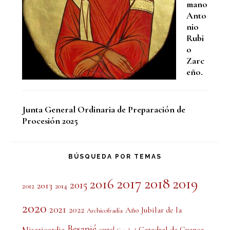
mano
Anto
nio
Rubi
o
Zarc
eño.
Junta General Ordinaria de Preparación de
Procesión 2025
BÚSQUEDA POR TEMAS
2017
2018
2019
2016
2015
2013
2012
2014
2020
2021
2022
Año Jubilar de la
Archicofradía
Besapié
Misericordia
Catedral de Cuenca
cartel