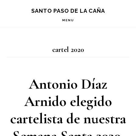
Saltar
Saltar
Saltar
S
SANTO PASO DE LA CAÑA
OF
a
al
a
C
MENU
la
contenido
la
navegación
principal
barra
cartel 2020
principal
lateral
principal
Antonio Díaz
Arnido elegido
cartelista de nuestra