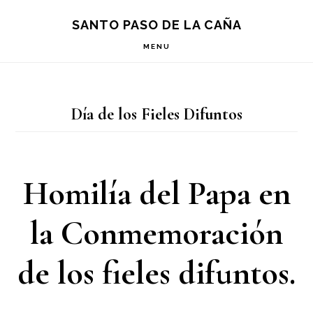
Saltar
Saltar
Saltar
S
SANTO PASO DE LA CAÑA
OF
a
al
a
C
MENU
la
contenido
la
navegación
principal
barra
Día de los Fieles Difuntos
principal
lateral
principal
Homilía del Papa en
la Conmemoración
de los fieles difuntos.