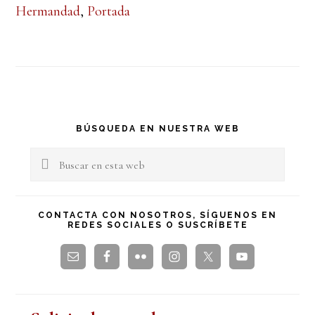
Hermandad
,
Portada
Barra
BÚSQUEDA EN NUESTRA WEB
lateral
Buscar
en
principal
esta
CONTACTA CON NOSOTROS, SÍGUENOS EN
REDES SOCIALES O SUSCRÍBETE
web