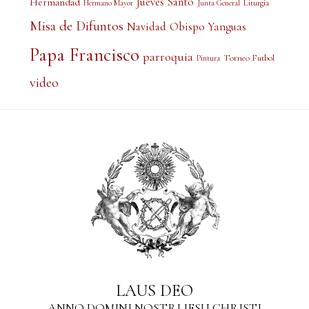
Jueves Santo
Hermandad
Liturgia
Hermano Mayor
Junta General
Misa de Difuntos
Obispo Yanguas
Navidad
Papa Francisco
parroquia
Torneo Futbol
Pintura
video
LAUS DEO
ANNO DOMINI NOSTRI IESU CHRISTI