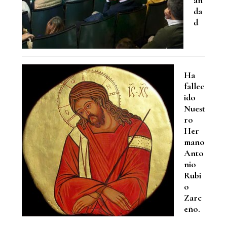
da
d
Ha
fallec
ido
Nuest
ro
Her
mano
Anto
nio
Rubi
o
Zarc
eño.