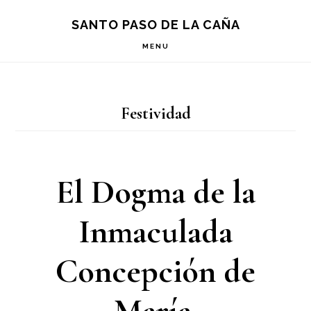
Saltar
Saltar
Saltar
S
SANTO PASO DE LA CAÑA
OF
a
al
a
C
MENU
la
contenido
la
navegación
principal
barra
Festividad
principal
lateral
principal
El Dogma de la
Inmaculada
Concepción de