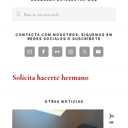
lateral
Buscar
en
principal
esta
CONTACTA CON NOSOTROS, SÍGUENOS EN
REDES SOCIALES O SUSCRÍBETE
web
Solicita hacerte hermano
OTRAS NOTICIAS
Ju
nt
a