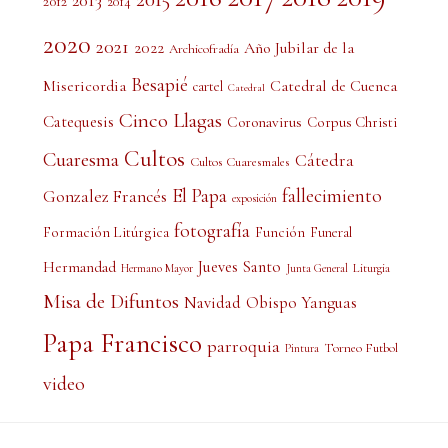
2013
2012
2014
2020
2021
2022
Año Jubilar de la
Archicofradía
Besapié
Misericordia
Catedral de Cuenca
cartel
Catedral
Cinco Llagas
Catequesis
Coronavirus
Corpus Christi
Cultos
Cuaresma
Cátedra
Cultos Cuaresmales
El Papa
fallecimiento
Gonzalez Francés
exposición
fotografía
Formación Litúrgica
Función
Funeral
Jueves Santo
Hermandad
Liturgia
Hermano Mayor
Junta General
Misa de Difuntos
Obispo Yanguas
Navidad
Papa Francisco
parroquia
Torneo Futbol
Pintura
video