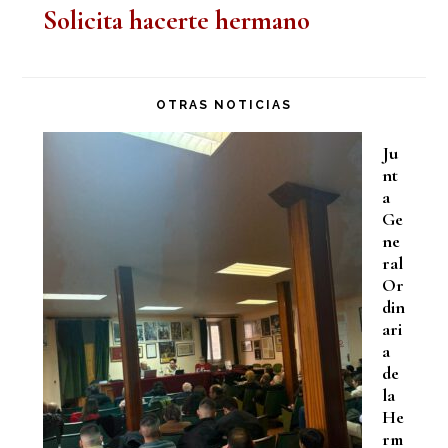
Solicita hacerte hermano
OTRAS NOTICIAS
Ju
nt
a
Ge
ne
ral
Or
din
ari
a
de
la
He
rm