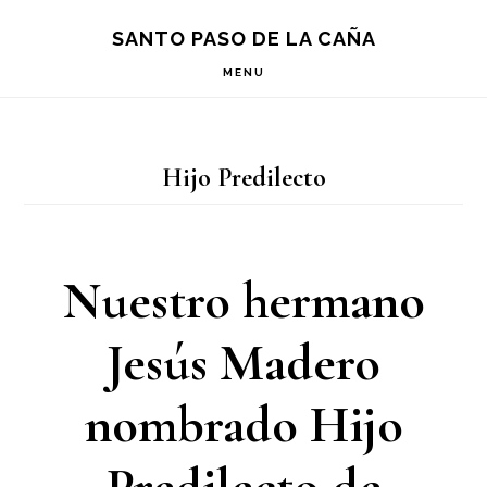
Saltar
Saltar
Saltar
S
SANTO PASO DE LA CAÑA
OF
a
al
a
C
MENU
la
contenido
la
navegación
principal
barra
Hijo Predilecto
principal
lateral
principal
Nuestro hermano
Jesús Madero
nombrado Hijo