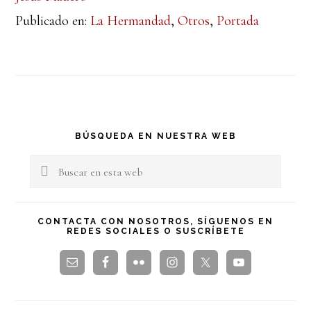
Publicado en:
La Hermandad
,
Otros
,
Portada
Barra
BÚSQUEDA EN NUESTRA WEB
lateral
Buscar
en
principal
esta
CONTACTA CON NOSOTROS, SÍGUENOS EN
REDES SOCIALES O SUSCRÍBETE
web