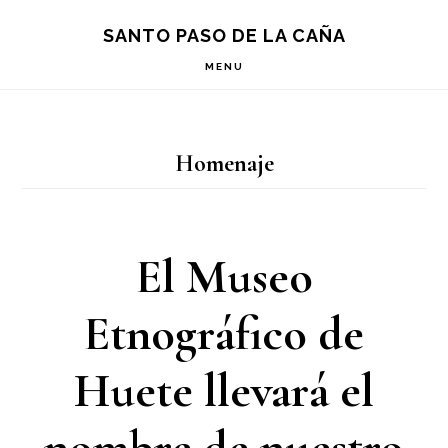
Saltar
Saltar
Saltar
S
SANTO PASO DE LA CAÑA
OF
a
al
a
C
MENU
la
contenido
la
navegación
principal
barra
Homenaje
principal
lateral
principal
El Museo
Etnográfico de
Huete llevará el