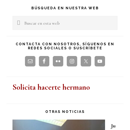
Barra
BÚSQUEDA EN NUESTRA WEB
lateral
Buscar
en
principal
esta
CONTACTA CON NOSOTROS, SÍGUENOS EN
REDES SOCIALES O SUSCRÍBETE
web
Solicita hacerte hermano
OTRAS NOTICIAS
Ju