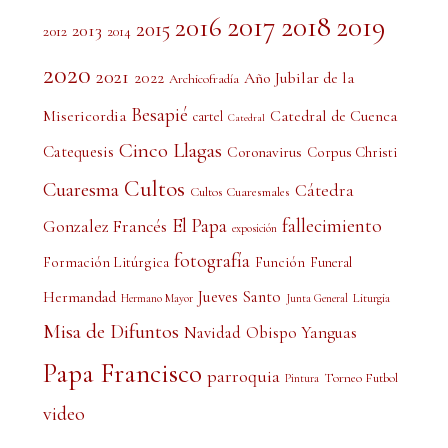
2017
2018
2019
2016
2015
2013
2012
2014
2020
2021
2022
Año Jubilar de la
Archicofradía
Besapié
Misericordia
Catedral de Cuenca
cartel
Catedral
Cinco Llagas
Catequesis
Coronavirus
Corpus Christi
Cultos
Cuaresma
Cátedra
Cultos Cuaresmales
El Papa
fallecimiento
Gonzalez Francés
exposición
fotografía
Formación Litúrgica
Función
Funeral
Jueves Santo
Hermandad
Liturgia
Hermano Mayor
Junta General
Misa de Difuntos
Obispo Yanguas
Navidad
Papa Francisco
parroquia
Torneo Futbol
Pintura
video