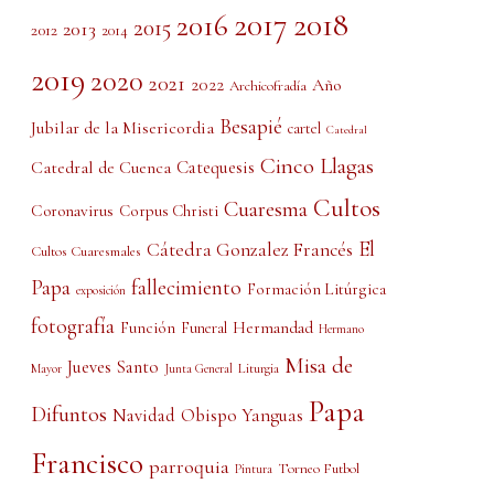
2017
2018
2016
2015
2013
2012
2014
2019
2020
2021
2022
Año
Archicofradía
Besapié
Jubilar de la Misericordia
cartel
Catedral
Cinco Llagas
Catedral de Cuenca
Catequesis
Cultos
Cuaresma
Coronavirus
Corpus Christi
El
Cátedra Gonzalez Francés
Cultos Cuaresmales
Papa
fallecimiento
Formación Litúrgica
exposición
fotografía
Función
Hermandad
Funeral
Hermano
Misa de
Jueves Santo
Liturgia
Mayor
Junta General
Papa
Difuntos
Obispo Yanguas
Navidad
Francisco
parroquia
Torneo Futbol
Pintura