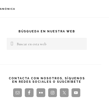
S
CANÓNICA
OF
C
arra
teral
BÚSQUEDA EN NUESTRA WEB
Buscar
rincipal
en
esta
web
CONTACTA CON NOSOTROS, SÍGUENOS
EN REDES SOCIALES O SUSCRÍBETE