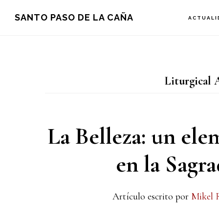
Saltar
Saltar
Saltar
SANTO PASO DE LA CAÑA
ACTUALI
a
al
a
la
contenido
la
navegación
principal
barra
Liturgical 
principal
lateral
principal
La Belleza: un el
en la Sagra
Artículo escrito por
Mikel 