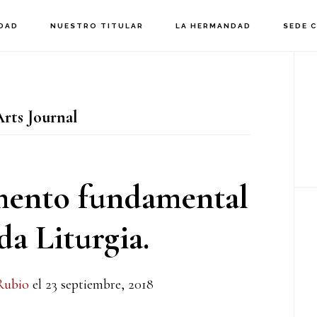
DAD
NUESTRO TITULAR
LA HERMANDAD
SEDE 
B
la
Arts Journal
p
emento fundamental
da Liturgia.
Rubio
el
23 septiembre, 2018