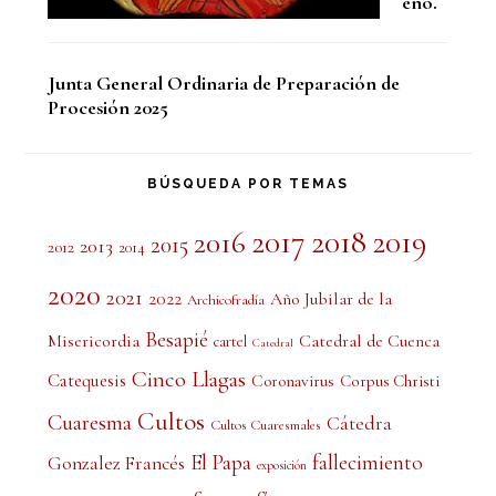
eño.
Junta General Ordinaria de Preparación de
Procesión 2025
BÚSQUEDA POR TEMAS
2017
2018
2019
2016
2015
2013
2012
2014
2020
2021
2022
Año Jubilar de la
Archicofradía
Besapié
Misericordia
Catedral de Cuenca
cartel
Catedral
Cinco Llagas
Catequesis
Coronavirus
Corpus Christi
Cultos
Cuaresma
Cátedra
Cultos Cuaresmales
El Papa
fallecimiento
Gonzalez Francés
exposición