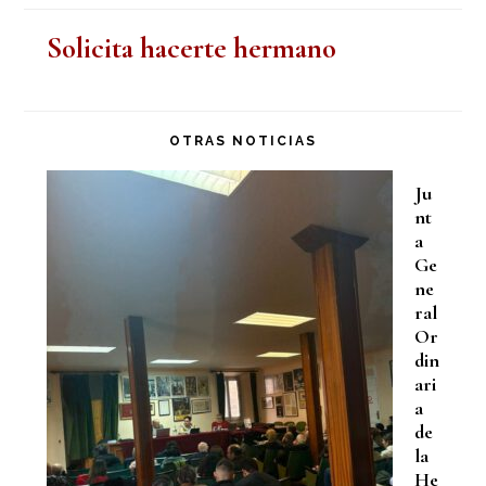
Solicita hacerte hermano
OTRAS NOTICIAS
Ju
nt
a
Ge
ne
ral
Or
din
ari
a
de
la
He