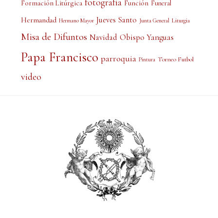
fotografía
Formación Litúrgica
Función
Funeral
Jueves Santo
Hermandad
Liturgia
Hermano Mayor
Junta General
Misa de Difuntos
Obispo Yanguas
Navidad
Papa Francisco
parroquia
Torneo Futbol
Pintura
video