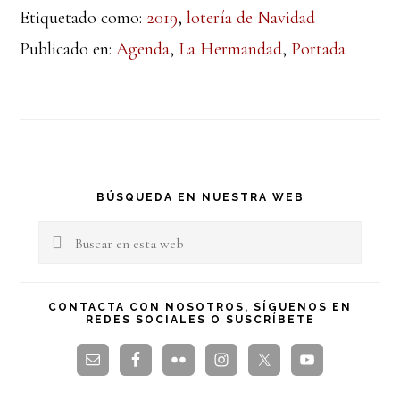
Etiquetado como:
2019
,
lotería de Navidad
Publicado en:
Agenda
,
La Hermandad
,
Portada
Barra
BÚSQUEDA EN NUESTRA WEB
lateral
Buscar
en
principal
esta
CONTACTA CON NOSOTROS, SÍGUENOS EN
REDES SOCIALES O SUSCRÍBETE
web