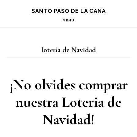
Saltar
Saltar
Saltar
S
SANTO PASO DE LA CAÑA
OF
a
al
a
C
MENU
la
contenido
la
navegación
principal
barra
lotería de Navidad
principal
lateral
principal
¡No olvides comprar
nuestra Loteria de
Navidad!