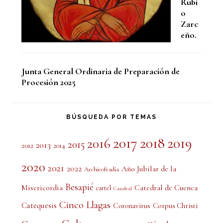
Rubi
o
Zarc
eño.
Junta General Ordinaria de Preparación de
Procesión 2025
BÚSQUEDA POR TEMAS
2017
2018
2019
2016
2015
2013
2012
2014
2020
2021
2022
Año Jubilar de la
Archicofradía
Besapié
Misericordia
Catedral de Cuenca
cartel
Catedral
Cinco Llagas
Catequesis
Coronavirus
Corpus Christi