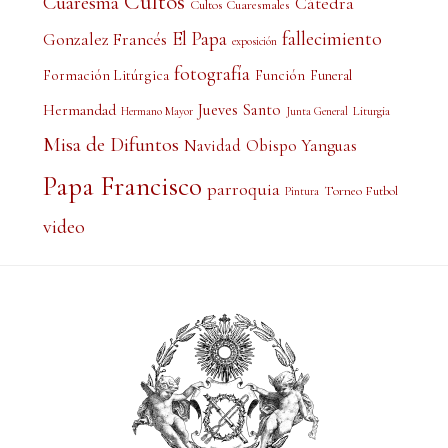
Cultos
Cuaresma
Cátedra
Cultos Cuaresmales
El Papa
fallecimiento
Gonzalez Francés
exposición
fotografía
Formación Litúrgica
Función
Funeral
Jueves Santo
Hermandad
Liturgia
Hermano Mayor
Junta General
Misa de Difuntos
Obispo Yanguas
Navidad
Papa Francisco
parroquia
Torneo Futbol
Pintura
video