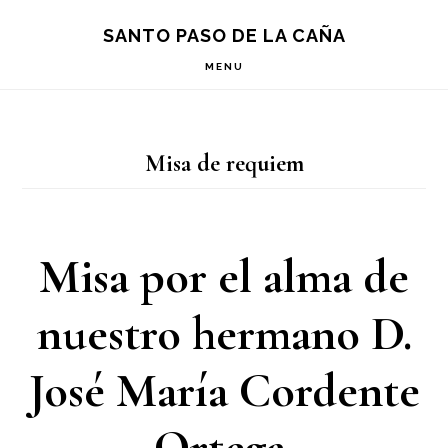
Saltar
Saltar
Saltar
S
SANTO PASO DE LA CAÑA
OF
a
al
a
C
MENU
la
contenido
la
navegación
principal
barra
Misa de requiem
principal
lateral
principal
Misa por el alma de
nuestro hermano D.
José María Cordente