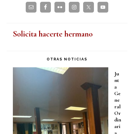
Solicita hacerte hermano
OTRAS NOTICIAS
Ju
nt
a
Ge
ne
ral
Or
din
ari
a