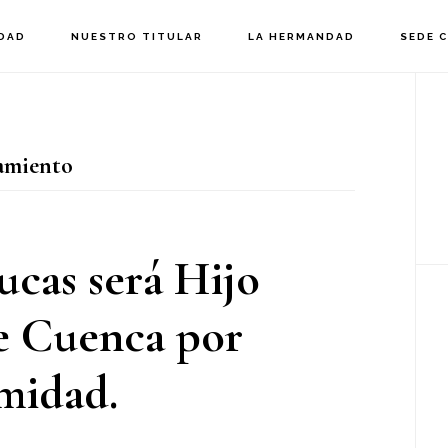
DAD
NUESTRO TITULAR
LA HERMANDAD
SEDE 
B
la
miento
p
cas será Hijo
e Cuenca por
midad.