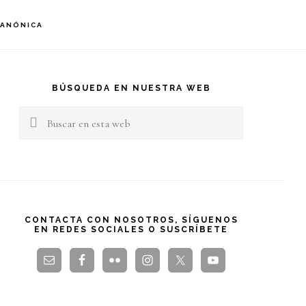
S
CANÓNICA
OF
C
arra
teral
BÚSQUEDA EN NUESTRA WEB
Buscar
rincipal
en
esta
web
CONTACTA CON NOSOTROS, SÍGUENOS
EN REDES SOCIALES O SUSCRÍBETE