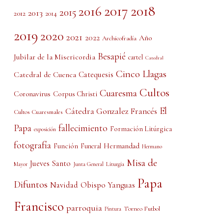
2017
2018
2016
2015
2013
2012
2014
2019
2020
2021
2022
Año
Archicofradía
Besapié
Jubilar de la Misericordia
cartel
Catedral
Cinco Llagas
Catedral de Cuenca
Catequesis
Cultos
Cuaresma
Coronavirus
Corpus Christi
El
Cátedra Gonzalez Francés
Cultos Cuaresmales
Papa
fallecimiento
Formación Litúrgica
exposición
fotografía
Función
Hermandad
Funeral
Hermano
Misa de
Jueves Santo
Liturgia
Mayor
Junta General
Papa
Difuntos
Obispo Yanguas
Navidad
Francisco
parroquia
Torneo Futbol
Pintura