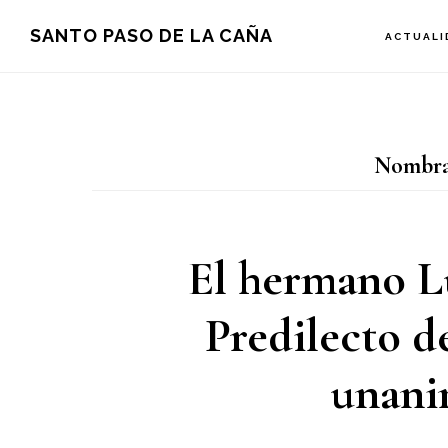
Saltar
Saltar
Saltar
SANTO PASO DE LA CAÑA
ACTUALI
a
al
a
la
contenido
la
navegación
principal
barra
Nombra
principal
lateral
principal
El hermano Lu
Predilecto d
unani