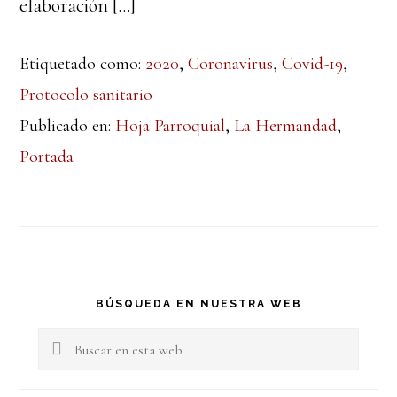
elaboración […]
Etiquetado como:
2020
,
Coronavirus
,
Covid-19
,
Protocolo sanitario
Publicado en:
Hoja Parroquial
,
La Hermandad
,
Portada
Barra
BÚSQUEDA EN NUESTRA WEB
lateral
Buscar
en
principal