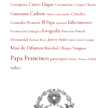
Cinco Llagas
Catequesis
Coronavirus
Corpus Christi
Cultos
Cuaresma
Cátedra
Cultos Cuaresmales
El Papa
fallecimiento
Gonzalez Francés
exposición
fotografía
Formación Litúrgica
Función
Funeral
Jueves Santo
Hermandad
Liturgia
Hermano Mayor
Junta General
Misa de Difuntos
Obispo Yanguas
Navidad
Papa Francisco
parroquia
Torneo Futbol
Pintura
video