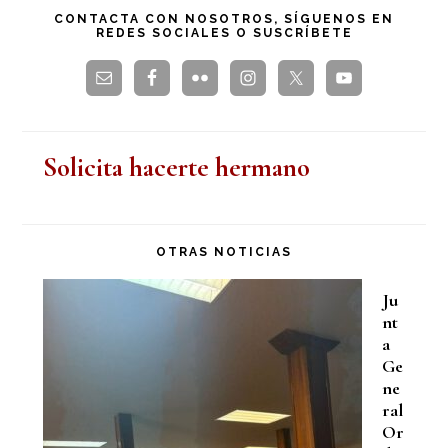
esta
CONTACTA CON NOSOTROS, SÍGUENOS EN
REDES SOCIALES O SUSCRÍBETE
web
Solicita hacerte hermano
OTRAS NOTICIAS
Ju
nt
a
Ge
ne
ral
Or