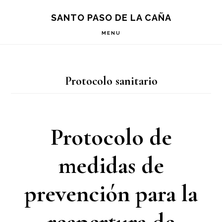
Saltar
Saltar
Saltar
S
SANTO PASO DE LA CAÑA
OF
a
al
a
C
MENU
la
contenido
la
navegación
principal
barra
Protocolo sanitario
principal
lateral
principal
Protocolo de
medidas de
prevención para la