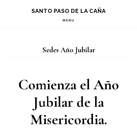
Saltar
Saltar
Saltar
S
SANTO PASO DE LA CAÑA
OF
a
al
a
C
MENU
la
contenido
la
navegación
principal
barra
Sedes Año Jubilar
principal
lateral
principal
Comienza el Año
Jubilar de la
Misericordia.