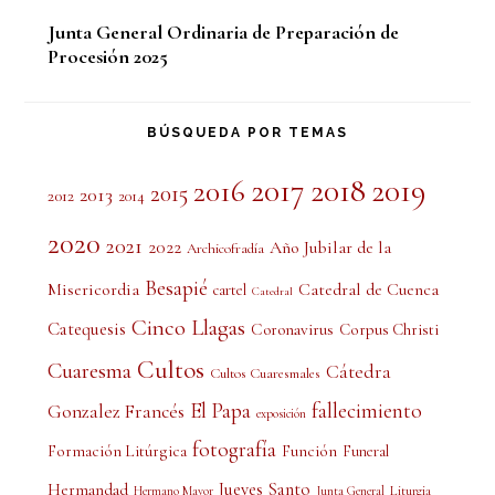
Junta General Ordinaria de Preparación de
Procesión 2025
BÚSQUEDA POR TEMAS
2017
2018
2019
2016
2015
2013
2012
2014
2020
2021
2022
Año Jubilar de la
Archicofradía
Besapié
Misericordia
Catedral de Cuenca
cartel
Catedral
Cinco Llagas
Catequesis
Coronavirus
Corpus Christi
Cultos
Cuaresma
Cátedra
Cultos Cuaresmales
El Papa
fallecimiento
Gonzalez Francés
exposición
fotografía
Formación Litúrgica
Función
Funeral
Jueves Santo
Hermandad
Liturgia
Hermano Mayor
Junta General