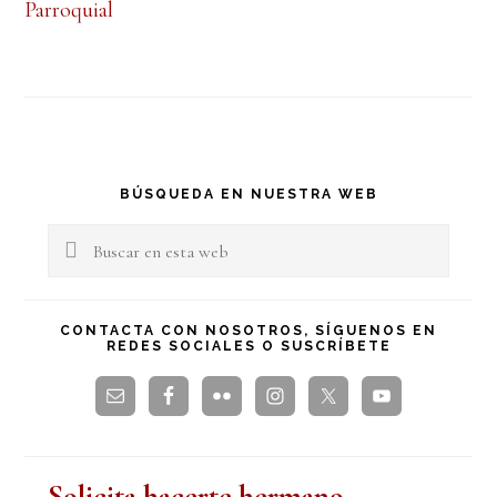
Parroquial
Barra
BÚSQUEDA EN NUESTRA WEB
lateral
Buscar
en
principal
esta
CONTACTA CON NOSOTROS, SÍGUENOS EN
REDES SOCIALES O SUSCRÍBETE
web
Solicita hacerte hermano