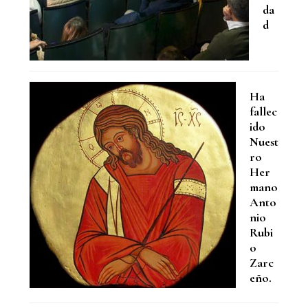
da
d
Ha
fallec
ido
Nuest
ro
Her
mano
Anto
nio
Rubi
o
Zarc
eño.