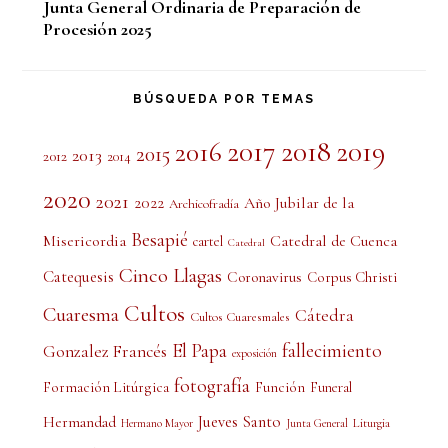
Junta General Ordinaria de Preparación de
Procesión 2025
BÚSQUEDA POR TEMAS
2017
2018
2019
2016
2015
2013
2012
2014
2020
2021
2022
Año Jubilar de la
Archicofradía
Besapié
Misericordia
Catedral de Cuenca
cartel
Catedral
Cinco Llagas
Catequesis
Coronavirus
Corpus Christi
Cultos
Cuaresma
Cátedra
Cultos Cuaresmales
El Papa
fallecimiento
Gonzalez Francés
exposición
fotografía
Formación Litúrgica
Función
Funeral
Jueves Santo
Hermandad
Liturgia
Hermano Mayor
Junta General