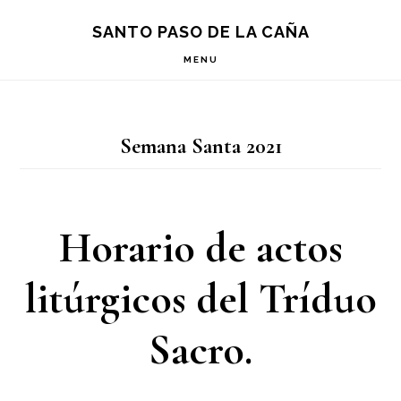
Saltar
Saltar
Saltar
S
SANTO PASO DE LA CAÑA
OF
a
al
a
C
MENU
la
contenido
la
navegación
principal
barra
Semana Santa 2021
principal
lateral
principal
Horario de actos
litúrgicos del Tríduo
Sacro.