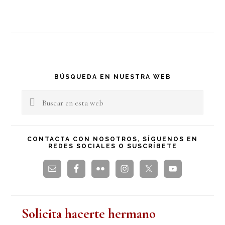
Barra
BÚSQUEDA EN NUESTRA WEB
lateral
Buscar
en
principal
esta
CONTACTA CON NOSOTROS, SÍGUENOS EN
REDES SOCIALES O SUSCRÍBETE
web
Solicita hacerte hermano