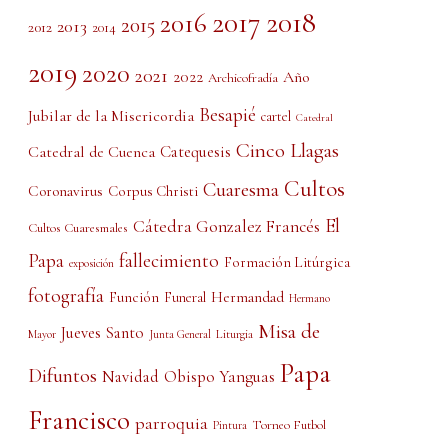
2017
2018
2016
2015
2013
2012
2014
2019
2020
2021
2022
Año
Archicofradía
Besapié
Jubilar de la Misericordia
cartel
Catedral
Cinco Llagas
Catedral de Cuenca
Catequesis
Cultos
Cuaresma
Coronavirus
Corpus Christi
El
Cátedra Gonzalez Francés
Cultos Cuaresmales
Papa
fallecimiento
Formación Litúrgica
exposición
fotografía
Función
Hermandad
Funeral
Hermano
Misa de
Jueves Santo
Liturgia
Mayor
Junta General
Papa
Difuntos
Obispo Yanguas
Navidad
Francisco
parroquia
Torneo Futbol
Pintura