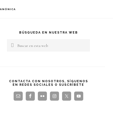
S
CANÓNICA
OF
C
arra
teral
BÚSQUEDA EN NUESTRA WEB
Buscar
rincipal
en
esta
web
CONTACTA CON NOSOTROS, SÍGUENOS
EN REDES SOCIALES O SUSCRÍBETE