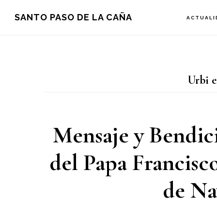
Saltar
Saltar
Saltar
SANTO PASO DE LA CAÑA
ACTUALI
a
al
a
la
contenido
la
navegación
principal
barra
Urbi e
principal
lateral
principal
Mensaje y Bendici
del Papa Francisc
de Na