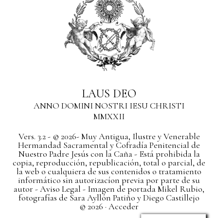
LAUS DEO
ANNO DOMINI NOSTRI IESU CHRISTI
MMXXII
Vers. 3.2 - © 2026- Muy Antigua, Ilustre y Venerable
Hermandad Sacramental y Cofradía Penitencial de
Nuestro Padre Jesús con la Caña - Está prohibida la
copia, reproducción, republicación, total o parcial, de
la web o cualquiera de sus contenidos o tratamiento
informático sin autorizacíon previa por parte de su
autor
- Aviso Legal -
Imagen de portada Mikel Rubio,
fotografías de Sara Ayllón Patiño y Diego Castillejo
© 2026 ·
Acceder