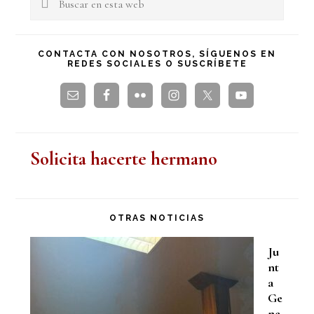
lateral
en
principal
esta
CONTACTA CON NOSOTROS, SÍGUENOS EN
REDES SOCIALES O SUSCRÍBETE
web
Solicita hacerte hermano
OTRAS NOTICIAS
Ju
nt
a
Ge
ne