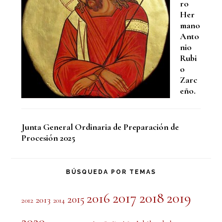
ro
Her
mano
Anto
nio
Rubi
o
Zarc
eño.
Junta General Ordinaria de Preparación de
Procesión 2025
BÚSQUEDA POR TEMAS
2017
2018
2019
2016
2015
2013
2012
2014