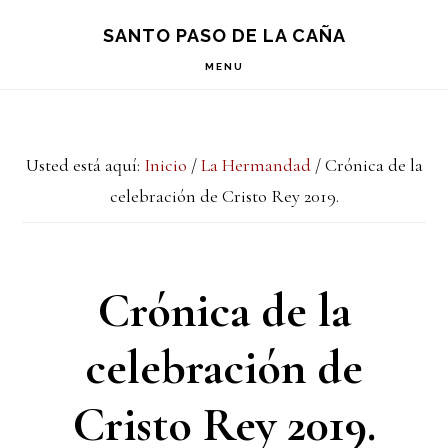
Saltar
Saltar
Saltar
S
SANTO PASO DE LA CAÑA
OF
a
al
a
C
MENU
la
contenido
la
navegación
principal
barra
Usted está aquí:
Inicio
/
La Hermandad
/
Crónica de la
principal
lateral
celebración de Cristo Rey 2019.
principal
Crónica de la
celebración de
Cristo Rey 2019.