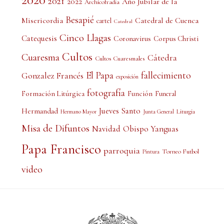
2020
2021
2022
Año Jubilar de la
Archicofradía
Besapié
Misericordia
Catedral de Cuenca
cartel
Catedral
Cinco Llagas
Catequesis
Coronavirus
Corpus Christi
Cultos
Cuaresma
Cátedra
Cultos Cuaresmales
El Papa
fallecimiento
Gonzalez Francés
exposición
fotografía
Formación Litúrgica
Función
Funeral
Jueves Santo
Hermandad
Liturgia
Hermano Mayor
Junta General
Misa de Difuntos
Obispo Yanguas
Navidad
Papa Francisco
parroquia
Torneo Futbol
Pintura
video