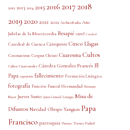
2017
2018
2016
2015
2013
2012
2014
2019
2020
2021
2022
Año
Archicofradía
Besapié
Jubilar de la Misericordia
cartel
Catedral
Cinco Llagas
Catedral de Cuenca
Catequesis
Cultos
Cuaresma
Coronavirus
Corpus Christi
El
Cátedra Gonzalez Francés
Cultos Cuaresmales
Papa
fallecimiento
Formación Litúrgica
exposición
fotografía
Función
Hermandad
Funeral
Hermano
Misa de
Jueves Santo
Liturgia
Mayor
Junta General
Papa
Difuntos
Obispo Yanguas
Navidad
Francisco
parroquia
Torneo Futbol
Pintura