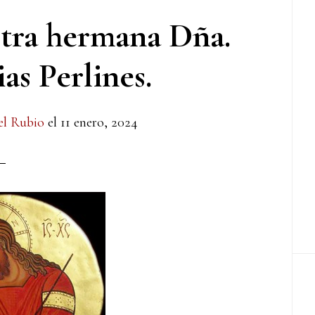
stra hermana Dña.
as Perlines.
el Rubio
el
11 enero, 2024