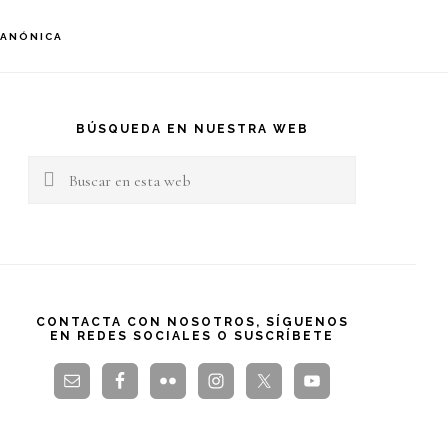
S
CANÓNICA
OF
C
arra
teral
BÚSQUEDA EN NUESTRA WEB
Buscar
rincipal
en
esta
web
CONTACTA CON NOSOTROS, SÍGUENOS
EN REDES SOCIALES O SUSCRÍBETE