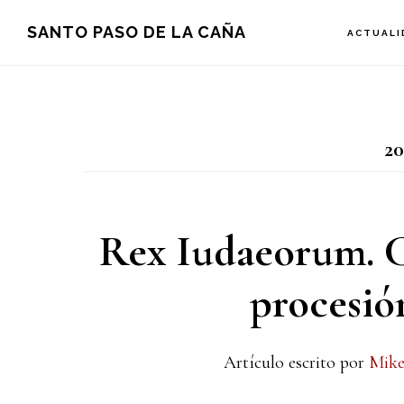
Saltar
Saltar
Saltar
SANTO PASO DE LA CAÑA
ACTUALI
a
al
a
la
contenido
la
navegación
principal
barra
20
principal
lateral
principal
Rex Iudaeorum. C
procesión
Artículo escrito por
Mike