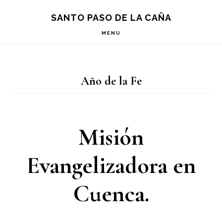
Saltar
Saltar
Saltar
S
SANTO PASO DE LA CAÑA
OF
a
al
a
C
MENU
la
contenido
la
navegación
principal
barra
Año de la Fe
principal
lateral
principal
Misión
Evangelizadora en
Cuenca.