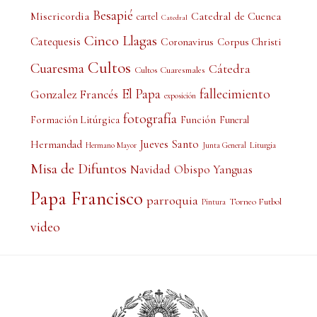
Besapié
Misericordia
Catedral de Cuenca
cartel
Catedral
Cinco Llagas
Catequesis
Coronavirus
Corpus Christi
Cultos
Cuaresma
Cátedra
Cultos Cuaresmales
El Papa
fallecimiento
Gonzalez Francés
exposición
fotografía
Formación Litúrgica
Función
Funeral
Jueves Santo
Hermandad
Liturgia
Hermano Mayor
Junta General
Misa de Difuntos
Obispo Yanguas
Navidad
Papa Francisco
parroquia
Torneo Futbol
Pintura
video