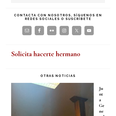
en
principal
esta
CONTACTA CON NOSOTROS, SÍGUENOS EN
REDES SOCIALES O SUSCRÍBETE
web
Solicita hacerte hermano
OTRAS NOTICIAS
Ju
nt
a
Ge
ne