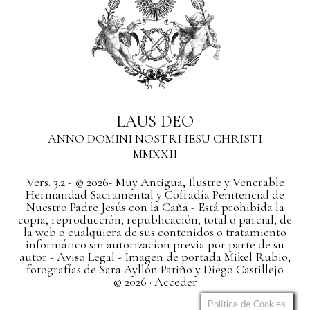
LAUS DEO
ANNO DOMINI NOSTRI IESU CHRISTI
MMXXII
Vers. 3.2 - © 2026- Muy Antigua, Ilustre y Venerable
Hermandad Sacramental y Cofradía Penitencial de
Nuestro Padre Jesús con la Caña - Está prohibida la
copia, reproducción, republicación, total o parcial, de
la web o cualquiera de sus contenidos o tratamiento
informático sin autorizacíon previa por parte de su
autor
- Aviso Legal -
Imagen de portada Mikel Rubio,
fotografías de Sara Ayllón Patiño y Diego Castillejo
© 2026 ·
Acceder
Política de Cookies