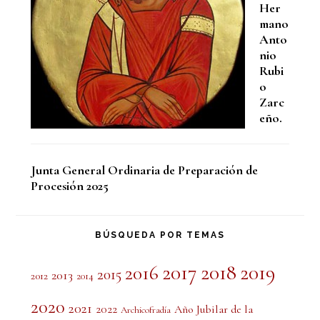
Her
mano
Anto
nio
Rubi
o
Zarc
eño.
Junta General Ordinaria de Preparación de
Procesión 2025
BÚSQUEDA POR TEMAS
2017
2018
2019
2016
2015
2013
2012
2014
2020
2021
2022
Año Jubilar de la
Archicofradía