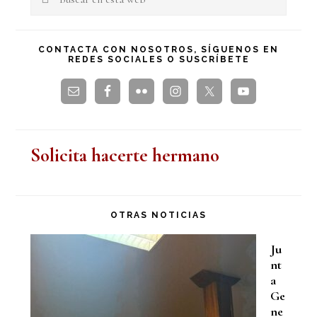
en
principal
esta
CONTACTA CON NOSOTROS, SÍGUENOS EN
REDES SOCIALES O SUSCRÍBETE
web
Solicita hacerte hermano
OTRAS NOTICIAS
Ju
nt
a
Ge
ne