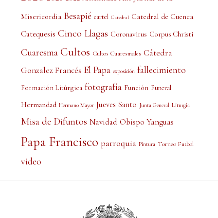
Besapié
Misericordia
Catedral de Cuenca
cartel
Catedral
Cinco Llagas
Catequesis
Coronavirus
Corpus Christi
Cultos
Cuaresma
Cátedra
Cultos Cuaresmales
El Papa
fallecimiento
Gonzalez Francés
exposición
fotografía
Formación Litúrgica
Función
Funeral
Jueves Santo
Hermandad
Liturgia
Hermano Mayor
Junta General
Misa de Difuntos
Obispo Yanguas
Navidad
Papa Francisco
parroquia
Torneo Futbol
Pintura
video