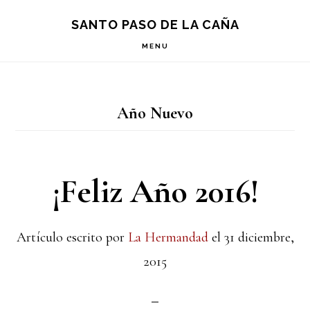
Saltar
Saltar
Saltar
S
SANTO PASO DE LA CAÑA
OF
a
al
a
C
MENU
la
contenido
la
navegación
principal
barra
Año Nuevo
principal
lateral
principal
¡Feliz Año 2016!
Artículo escrito por
La Hermandad
el
31 diciembre,
2015