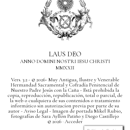
LAUS DEO
ANNO DOMINI NOSTRI IESU CHRISTI
MMXXII
Vers. 3.2 - © 2026- Muy Antigua, Ilustre y Venerable
Hermandad Sacramental y Cofradía Penitencial de
Nuestro Padre Jesús con la Caña - Está prohibida la
copia, reproducción, republicación, total o parcial, de
la web o cualquiera de sus contenidos o tratamiento
informático sin autorizacíon previa por parte de su
autor
- Aviso Legal -
Imagen de portada Mikel Rubio,
fotografías de Sara Ayllón Patiño y Diego Castillejo
© 2026 ·
Acceder