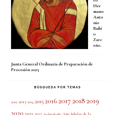
ro
Her
mano
Anto
nio
Rubi
o
Zarc
eño.
Junta General Ordinaria de Preparación de
Procesión 2025
BÚSQUEDA POR TEMAS
2017
2018
2019
2016
2015
2013
2012
2014
2020
2021
2022
Año Jubilar de la
Archicofradía