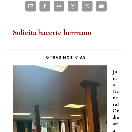
Solicita hacerte hermano
OTRAS NOTICIAS
Ju
nt
a
Ge
ne
ral
Or
din
ari
a