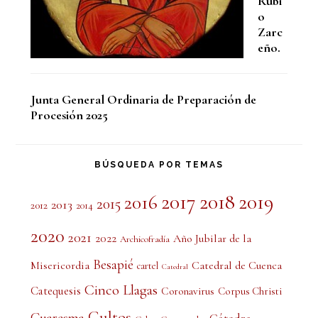
Rubi
o
Zarc
eño.
Junta General Ordinaria de Preparación de
Procesión 2025
BÚSQUEDA POR TEMAS
2017
2018
2019
2016
2015
2013
2012
2014
2020
2021
2022
Año Jubilar de la
Archicofradía
Besapié
Misericordia
Catedral de Cuenca
cartel
Catedral
Cinco Llagas
Catequesis
Coronavirus
Corpus Christi
Cultos
Cuaresma