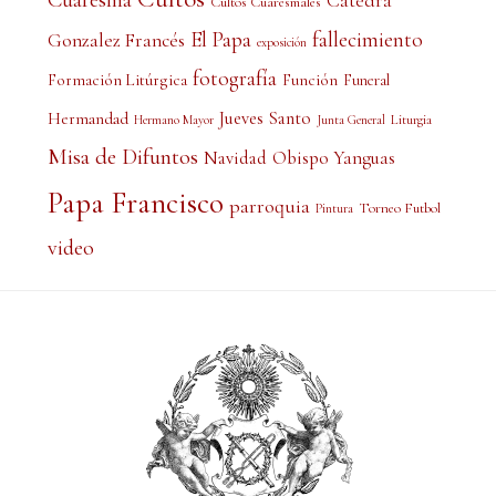
Cátedra
Cultos Cuaresmales
El Papa
fallecimiento
Gonzalez Francés
exposición
fotografía
Formación Litúrgica
Función
Funeral
Jueves Santo
Hermandad
Liturgia
Hermano Mayor
Junta General
Misa de Difuntos
Obispo Yanguas
Navidad
Papa Francisco
parroquia
Torneo Futbol
Pintura
video