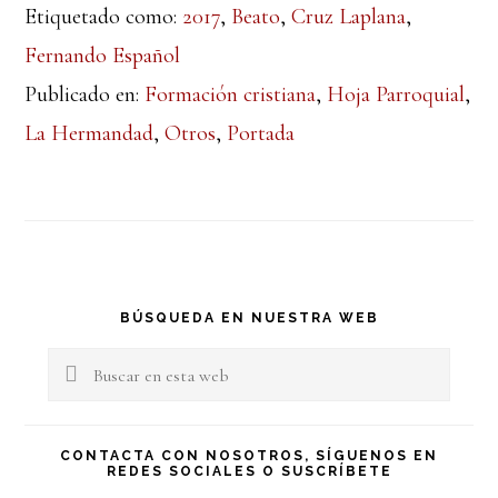
Etiquetado como:
2017
,
Beato
,
Cruz Laplana
,
Fernando Español
Publicado en:
Formación cristiana
,
Hoja Parroquial
,
La Hermandad
,
Otros
,
Portada
Barra
BÚSQUEDA EN NUESTRA WEB
lateral
Buscar
en
principal
esta
CONTACTA CON NOSOTROS, SÍGUENOS EN
REDES SOCIALES O SUSCRÍBETE
web