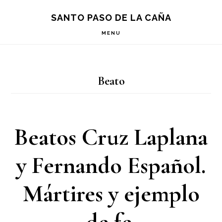
Saltar
Saltar
Saltar
S
SANTO PASO DE LA CAÑA
OF
a
al
a
C
MENU
la
contenido
la
navegación
principal
barra
Beato
principal
lateral
principal
Beatos Cruz Laplana
y Fernando Español.
Mártires y ejemplo