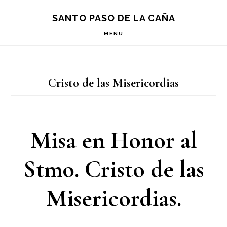
Saltar
Saltar
Saltar
S
SANTO PASO DE LA CAÑA
OF
a
al
a
C
MENU
la
contenido
la
navegación
principal
barra
Cristo de las Misericordias
principal
lateral
principal
Misa en Honor al
Stmo. Cristo de las
Misericordias.