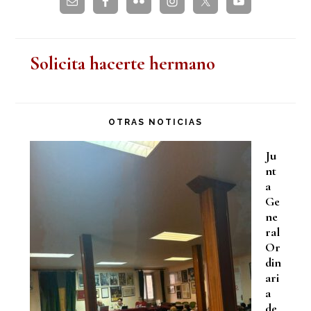
Solicita hacerte hermano
OTRAS NOTICIAS
Ju
nt
a
Ge
ne
ral
Or
din
ari
a
de