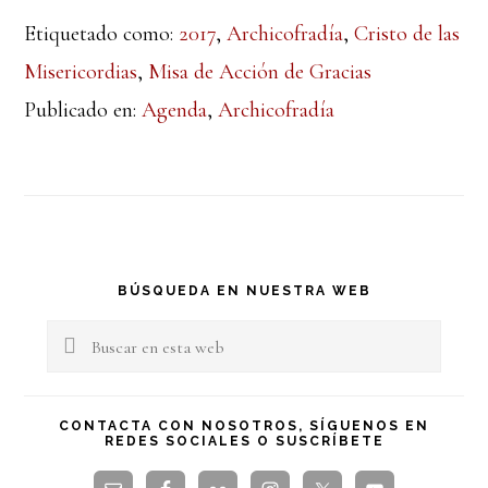
Etiquetado como:
2017
,
Archicofradía
,
Cristo de las
Misericordias
,
Misa de Acción de Gracias
Publicado en:
Agenda
,
Archicofradía
Barra
BÚSQUEDA EN NUESTRA WEB
lateral
Buscar
en
principal
esta
CONTACTA CON NOSOTROS, SÍGUENOS EN
REDES SOCIALES O SUSCRÍBETE
web