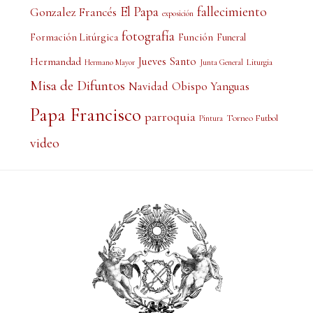
El Papa
fallecimiento
Gonzalez Francés
exposición
fotografía
Formación Litúrgica
Función
Funeral
Jueves Santo
Hermandad
Liturgia
Hermano Mayor
Junta General
Misa de Difuntos
Obispo Yanguas
Navidad
Papa Francisco
parroquia
Torneo Futbol
Pintura
video