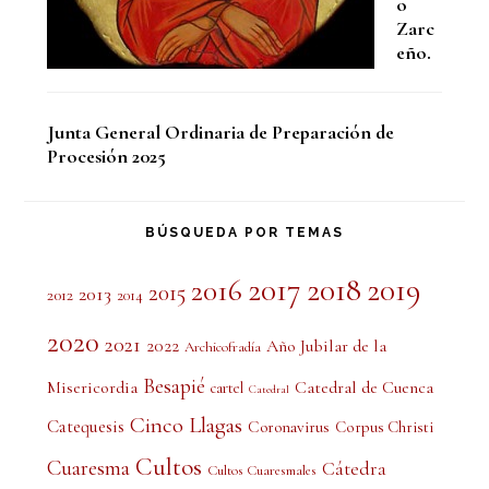
o
Zarc
eño.
Junta General Ordinaria de Preparación de
Procesión 2025
BÚSQUEDA POR TEMAS
2017
2018
2019
2016
2015
2013
2012
2014
2020
2021
2022
Año Jubilar de la
Archicofradía
Besapié
Misericordia
Catedral de Cuenca
cartel
Catedral
Cinco Llagas
Catequesis
Coronavirus
Corpus Christi
Cultos
Cuaresma
Cátedra
Cultos Cuaresmales