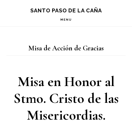
Saltar
Saltar
Saltar
S
SANTO PASO DE LA CAÑA
OF
a
al
a
C
MENU
la
contenido
la
navegación
principal
barra
Misa de Acción de Gracias
principal
lateral
principal
Misa en Honor al
Stmo. Cristo de las
Misericordias.