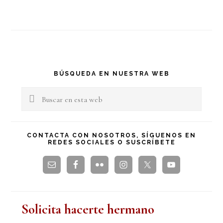
Barra
BÚSQUEDA EN NUESTRA WEB
lateral
Buscar
en
principal
esta
CONTACTA CON NOSOTROS, SÍGUENOS EN
REDES SOCIALES O SUSCRÍBETE
web
Solicita hacerte hermano