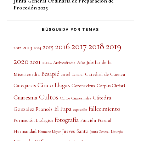
Junta General Ordinaria de Preparación de
Procesión 2025
BÚSQUEDA POR TEMAS
2017
2018
2019
2016
2015
2013
2012
2014
2020
2021
2022
Año Jubilar de la
Archicofradía
Besapié
Misericordia
Catedral de Cuenca
cartel
Catedral
Cinco Llagas
Catequesis
Coronavirus
Corpus Christi
Cultos
Cuaresma
Cátedra
Cultos Cuaresmales
El Papa
fallecimiento
Gonzalez Francés
exposición
fotografía
Formación Litúrgica
Función
Funeral
Jueves Santo
Hermandad
Liturgia
Hermano Mayor
Junta General